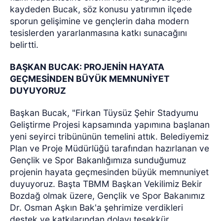
kaydeden Bucak, söz konusu yatırımın ilçede
sporun gelişimine ve gençlerin daha modern
tesislerden yararlanmasına katkı sunacağını
belirtti.
BAŞKAN BUCAK: PROJENİN HAYATA
GEÇMESİNDEN BÜYÜK MEMNUNİYET
DUYUYORUZ
Başkan Bucak, "Firkan Tüysüz Şehir Stadyumu
Geliştirme Projesi kapsamında yapımına başlanan
yeni seyirci tribününün temelini attık. Belediyemiz
Plan ve Proje Müdürlüğü tarafından hazırlanan ve
Gençlik ve Spor Bakanlığımıza sunduğumuz
projenin hayata geçmesinden büyük memnuniyet
duyuyoruz. Başta TBMM Başkan Vekilimiz Bekir
Bozdağ olmak üzere, Gençlik ve Spor Bakanımız
Dr. Osman Aşkın Bak'a şehrimize verdikleri
destek ve katkılarından dolayı teşekkür