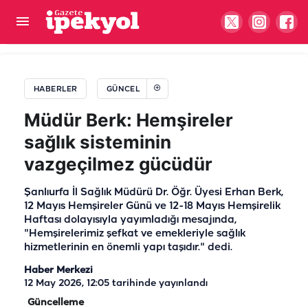
Harran Üniversitesinde skandal iddia!
Öğrencilerden bile o para isteniyor
HABERLER
GÜNCEL
Müdür Berk: Hemşireler
sağlık sisteminin
vazgeçilmez gücüdür
Şanlıurfa İl Sağlık Müdürü Dr. Öğr. Üyesi Erhan Berk,
12 Mayıs Hemşireler Günü ve 12-18 Mayıs Hemşirelik
Haftası dolayısıyla yayımladığı mesajında,
"Hemşirelerimiz şefkat ve emekleriyle sağlık
hizmetlerinin en önemli yapı taşıdır." dedi.
Haber Merkezi
12 May 2026, 12:05
tarihinde yayınlandı
Güncelleme