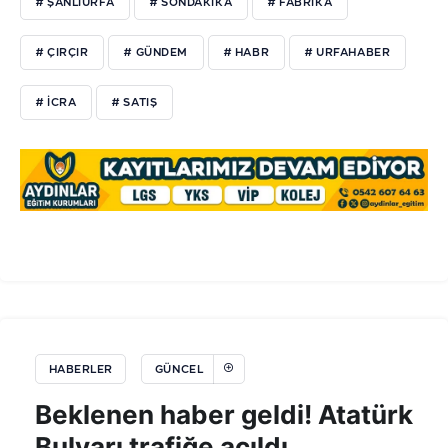
# ŞANLIURFA
# SONDAKIKA
# FABRIKA
# ÇIRÇIR
# GÜNDEM
# HABR
# URFAHABER
# ICRA
# SATIŞ
HABERLER
GÜNCEL
Beklenen haber geldi! Atatürk
Bulvarı trafiğe açıldı