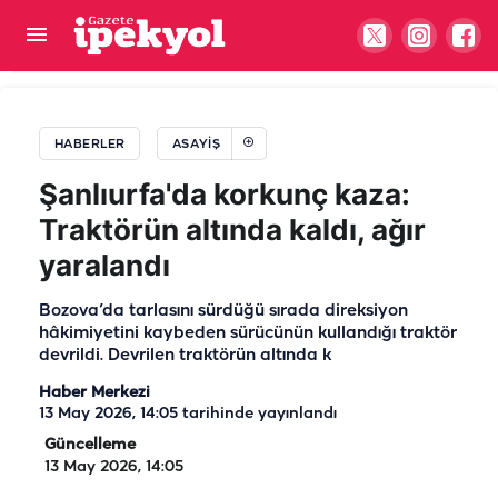
Şanlıurfa'da zincirleme kaza: 3 araç birbirine girdi
HABERLER
ASAYIŞ
Şanlıurfa'da korkunç kaza:
Traktörün altında kaldı, ağır
yaralandı
Bozova’da tarlasını sürdüğü sırada direksiyon
hâkimiyetini kaybeden sürücünün kullandığı traktör
devrildi. Devrilen traktörün altında k
Haber Merkezi
13 May 2026, 14:05
tarihinde yayınlandı
Güncelleme
13 May 2026, 14:05