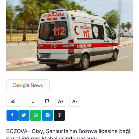
A+
A-
BOZOVA- Olay, Şanlıurfa’nın Bozova ilçesine bağlı
kırsal Sığırcık Mahallesinde yaşandı.