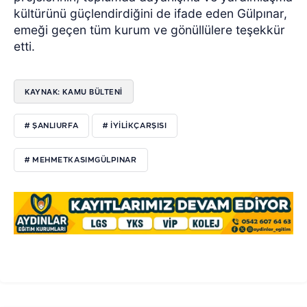
kültürünü güçlendirdiğini de ifade eden Gülpınar,
emeği geçen tüm kurum ve gönüllülere teşekkür
etti.
KAYNAK: KAMU BÜLTENİ
# ŞANLIURFA
# IYILIKÇARŞISI
# MEHMETKASIMGÜLPINAR