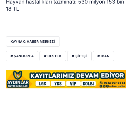
Hayvan hastalıkları tazminatı: 530 milyon 153 bin
18 TL
KAYNAK: HABER MERKEZİ
# ŞANLIURFA
# DESTEK
# ÇIFTÇI
# IBAN