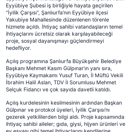
Eyyübiye Şubesi iş birliğiyle hayata geçirilen
“İyilik Çarşısı”, Şanlıurfa’nın Eyyübiye ilçesi
Yakubiye Mahallesinde düzenlenen törenle
hizmete açıldı. İhtiyaç sahibi vatandaşların temel
ihtiyaçlarını ücretsiz olarak karşılayabileceği
proje, sosyal dayanışmayı güçlendirmeyi
hedefliyor.
Açılış programına Şanlıurfa Büyükşehir Belediye
Başkanı Mehmet Kasım Gülpınar’ın yanı sıra,
Eyyübiye Kaymakamı Yusuf Turan, İl Müftü Vekili
İbrahim Halil Aslan, TDV İl Sorumlusu Mehmet
Selçuk Fidancı ve çok sayıda davetli katıldı.
Açılış kurdelesinin kesilmesinin ardından Başkan
Gülpınar ve protokol üyeleri, İyilik Çarşısı’nı
gezerek yetkililerden bilgi aldı. Proje kapsamında
ihtiyaç sahibi aileler; gıda, giysi, hijyen ürünleri ve
ev eşyası gibi temel ihtiyaçlarını kendilerine