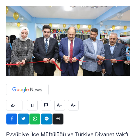
A+
A-
Eyyübiye İlçe Müftülüğü ve Türkiye Diyanet Vakfı