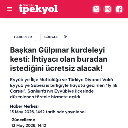
Şanlıurfa’da en işlek yolun açılacağı tarih ve saat
belli oldu
HABERLER
GÜNCEL
Başkan Gülpınar kurdeleyi
kesti: İhtiyacı olan buradan
istediğini ücretsiz alacak!
Eyyübiye İlçe Müftülüğü ve Türkiye Diyanet Vakfı
Eyyübiye Şubesi iş birliğiyle hayata geçirilen “İyilik
Çarşısı”, Şanlıurfa’nın Eyyübiye ilçesinde
düzenlenen törenle hizmete açıldı.
Haber Merkezi
13 May 2026, 14:12
tarihinde yayınlandı
Güncelleme
13 May 2026, 14:12