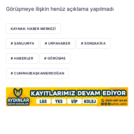
Görüşmeye ilişkin henüz açıklama yapılmadı
KAYNAK: HABER MERKEZI
# ŞANLIURFA
# URFAHABER
# SONDAKIKA
# HABERLER
# GÖRÜŞME
# CUMRHUBAŞKANIERDOĞAN