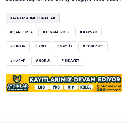
KAYNAK: AHMET HAKKI AK
# ŞANLIURFA
# FUARMERKEZ
# KAVŞAK
# PROJE
# 2012
# MECLIS
# TOPLANTI
# KARAR
# SORUN
# ŞIKAYET