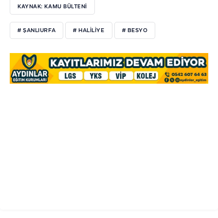
KAYNAK: KAMU BÜLTENİ
# ŞANLIURFA
# HALİLİYE
# BESYO