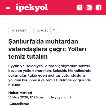
Şanlıurfa’da 50 yıllık eşini kaybeden kadının miras
çilesi Meclis'e taşındı
HABERLER
GÜNCEL
Şanlıurfa’da muhtardan
vatandaşlara çağrı: Yolları
temiz tutalım
Eyyübiye Belediyesi, altyapı çalışmaları sonrası
bozulan yolları onarırken, Selçuklu Mahallesinde
çalışmaları takip eden muhtar vatandaşlara
yolların korunması ve temiz tutulması çağrısında
bulundu.
Haber Merkezi
13 May 2026, 17:20
tarihinde yayınlandı
Güncelleme