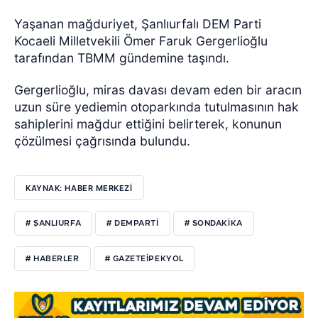
Yaşanan mağduriyet, Şanlıurfalı DEM Parti
Kocaeli Milletvekili Ömer Faruk Gergerlioğlu
tarafından TBMM gündemine taşındı.
Gergerlioğlu, miras davası devam eden bir aracın
uzun süre yediemin otoparkında tutulmasının hak
sahiplerini mağdur ettiğini belirterek, konunun
çözülmesi çağrısında bulundu.
KAYNAK: HABER MERKEZI
# ŞANLIURFA
# DEMPARTI
# SONDAKIKA
# HABERLER
# GAZETEIPEKYOL