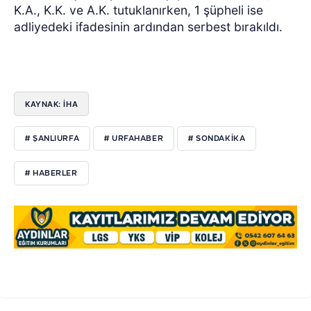
K.A., K.K. ve A.K. tutuklanırken, 1 şüpheli ise
adliyedeki ifadesinin ardından serbest bırakıldı.
KAYNAK: İHA
# ŞANLIURFA
# URFAHABER
# SONDAKIKA
# HABERLER