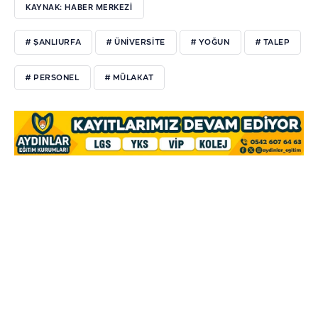
KAYNAK: HABER MERKEZİ
# ŞANLIURFA
# ÜNİVERSİTE
# YOĞUN
# TALEP
# PERSONEL
# MÜLAKAT