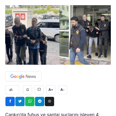
A+
A-
Çankırı’da fuhuş ve şantaj suçlarını işleyen 4