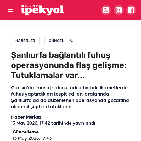
Şanlıurfa’da personel alımına yoğun talep
patlaması! Mülakat kaldırıldı
HABERLER
GÜNCEL
Şanlıurfa bağlantılı fuhuş
operasyonunda flaş gelişme:
Tutuklamalar var...
Çankırı’da ‘masaj salonu’ adı altındaki ikametlerde
fuhuş yaptırdıkları tespit edilen, aralarında
Şanlıurfa’da da düzenlenen operasyonda gözaltına
alınan 4 şüpheli tutuklandı.
Haber Merkezi
13 May 2026, 17:42
tarihinde yayınlandı
Güncelleme
13 May 2026, 17:43