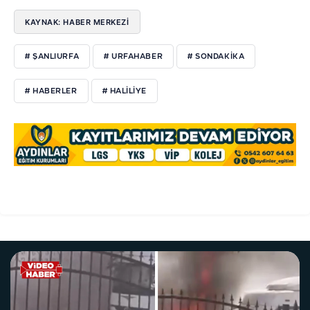
KAYNAK: HABER MERKEZI
# ŞANLIURFA
# URFAHABER
# SONDAKIKA
# HABERLER
# HALILIYE