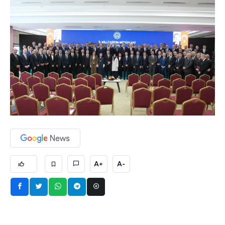
A+
A-