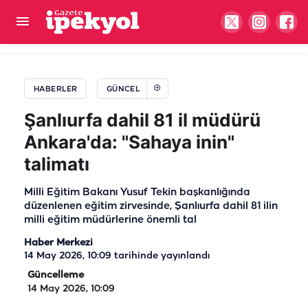
Şanlıurfa'da trafiği bitirecek hamle! 3,5 ayda
tamamlandı
HABERLER
GÜNCEL
Şanlıurfa dahil 81 il müdürü
Ankara'da: "Sahaya inin"
talimatı
Milli Eğitim Bakanı Yusuf Tekin başkanlığında
düzenlenen eğitim zirvesinde, Şanlıurfa dahil 81 ilin
milli eğitim müdürlerine önemli tal
Haber Merkezi
14 May 2026, 10:09
tarihinde yayınlandı
Güncelleme
14 May 2026, 10:09