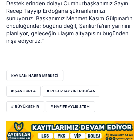
Desteklerinden dolayı Cumhurbaşkanımız Sayın
Recep Tayyip Erdoğan’a şükranlarımızı
sunuyoruz. Başkanımız Mehmet Kasım Gülpınar’ın
öncülüğünde; bugünü değil, Şanlıurfa’nın yarınını
planlıyor, geleceğin ulaşım altyapısını bugünden
inşa ediyoruz."
KAYNAK: HABER MERKEZİ
# ŞANLIURFA
# RECEPTAYYIPERDOĞAN
# BÜYÜKŞEHIR
# HAFIFRAYLISISTEM