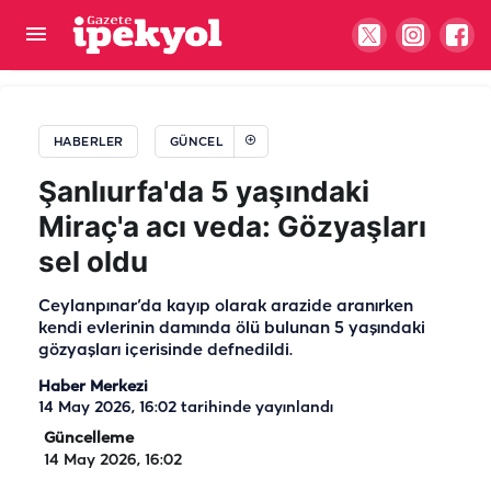
Büyükşehir’den Cumhurbaşkanı Erdoğan’a
teşekkür! “Ulaşımda yeni dönem”
HABERLER
GÜNCEL
Şanlıurfa'da 5 yaşındaki
Miraç'a acı veda: Gözyaşları
sel oldu
Ceylanpınar’da kayıp olarak arazide aranırken
kendi evlerinin damında ölü bulunan 5 yaşındaki
gözyaşları içerisinde defnedildi.
Haber Merkezi
14 May 2026, 16:02
tarihinde yayınlandı
Güncelleme
14 May 2026, 16:02