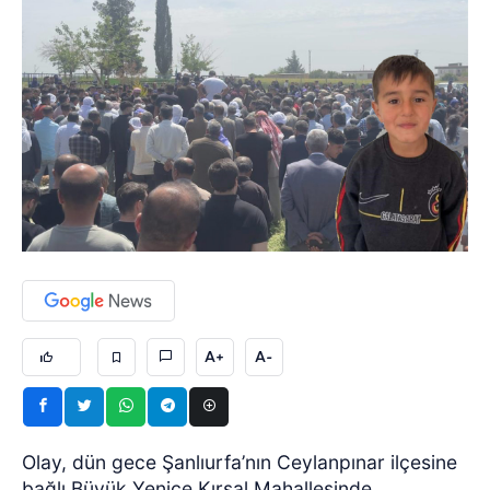
A+
A-
Olay, dün gece Şanlıurfa’nın Ceylanpınar ilçesine
bağlı Büyük Yenice Kırsal Mahallesinde