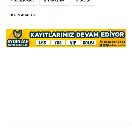
# ŞANLIURFA
# TÜRKDEVİ
# DUABİ
# URFAHABER