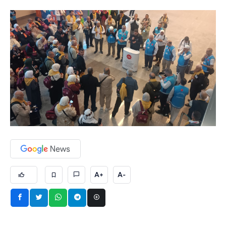
A+
A-