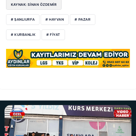
KAYNAK: SİNAN ÖZDEMİR
# ŞANLIURFA
# HAYVAN
# PAZAR
# KURBANLIK
# FİYAT