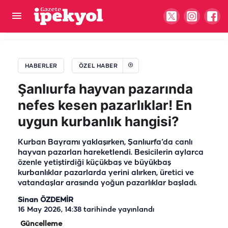
Şanlıurfa’da eğitim kurumu büyüyor! İkinci
şubesini açıyor
HABERLER
ÖZEL HABER
Şanlıurfa hayvan pazarında
nefes kesen pazarlıklar! En
uygun kurbanlık hangisi?
Kurban Bayramı yaklaşırken, Şanlıurfa’da canlı
hayvan pazarları hareketlendi. Besicilerin aylarca
özenle yetiştirdiği küçükbaş ve büyükbaş
kurbanlıklar pazarlarda yerini alırken, üretici ve
vatandaşlar arasında yoğun pazarlıklar başladı.
Sinan ÖZDEMİR
16 May 2026, 14:38
tarihinde yayınlandı
Güncelleme