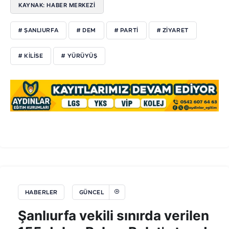
KAYNAK: HABER MERKEZİ
# ŞANLIURFA
# DEM
# PARTİ
# ZİYARET
# KİLİSE
# YÜRÜYÜŞ
HABERLER
GÜNCEL
Şanlıurfa vekili sınırda verilen