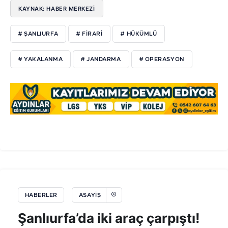
KAYNAK: HABER MERKEZİ
# ŞANLIURFA
# FİRARİ
# HÜKÜMLÜ
# YAKALANMA
# JANDARMA
# OPERASYON
HABERLER
ASAYIŞ
Şanlıurfa’da iki araç çarpıştı!