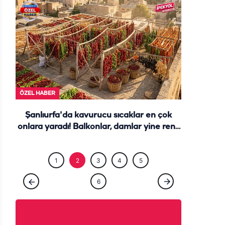
ÖZEL HABE
ÖZEL HABER
Şanlıurfa'da kavurucu sıcaklar en çok
onlara yaradı! Balkonlar, damlar yine renk
cümbüşü...
1
2
3
4
5
6