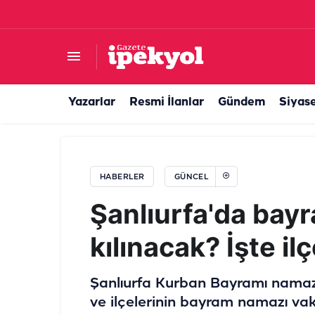
Şanlıurfa’da spot pazarında gerginlik! Yaralı va
Yazarlar
Resmi İlanlar
Gündem
Siyas
HABERLER
GÜNCEL
Şanlıurfa'da bay
kılınacak? İşte ilç
Şanlıurfa Kurban Bayramı namazı
ve ilçelerinin bayram namazı vaki