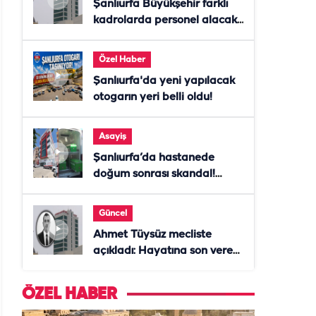
Şanlıurfa Büyükşehir farklı
kadrolarda personel alacak!
Başvurular başladı
Özel Haber
Şanlıurfa'da yeni yapılacak
otogarın yeri belli oldu!
Asayiş
Şanlıurfa’da hastanede
doğum sonrası skandal!
Anne öldü, doktor tutuklandı
Güncel
Ahmet Tüysüz mecliste
açıkladı: Hayatına son veren
daire başkanı "İsteselerdi
ölmezdim" notunu bıraktı
ÖZEL HABER