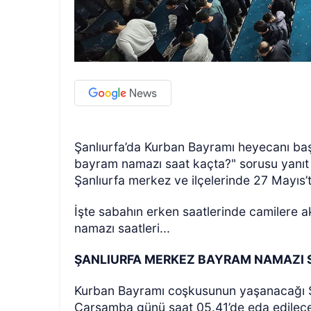
Şanlıurfa’da Kurban Bayramı heyecanı baş
bayram namazı saat kaçta?" sorusu yanıt b
Şanlıurfa merkez ve ilçelerinde 27 Mayıs’t
İşte sabahın erken saatlerinde camilere ak
namazı saatleri...
ŞANLIURFA MERKEZ BAYRAM NAMAZI 
Kurban Bayramı coşkusunun yaşanacağı Ş
Çarşamba günü saat 05.41’de eda edilec