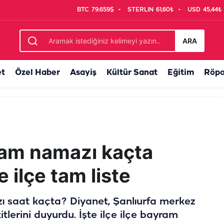
BTC
79.659$
STERLIN
61,60₺
USD
45,44₺
r
ARA
et
Özel Haber
Asayiş
Kültür Sanat
Eğitim
Röpo
ram namazı kaçta
e ilçe tam liste
 saat kaçta? Diyanet, Şanlıurfa merkez
tlerini duyurdu. İşte ilçe ilçe bayram