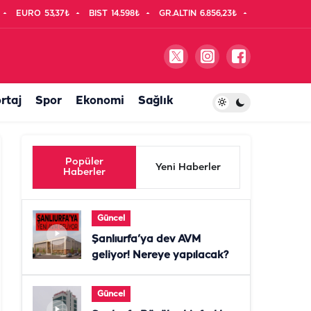
EURO
53,37₺
BIST
14.598₺
GR.ALTIN
6.856,23₺
rtaj
Spor
Ekonomi
Sağlık
Popüler
Yeni Haberler
Haberler
Güncel
Şanlıurfa’ya dev AVM
geliyor! Nereye yapılacak?
Güncel