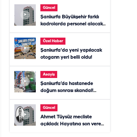
Güncel
Şanlıurfa Büyükşehir farklı
kadrolarda personel alacak!
Başvurular başladı
Özel Haber
Şanlıurfa'da yeni yapılacak
otogarın yeri belli oldu!
Asayiş
Şanlıurfa’da hastanede
doğum sonrası skandal!
Anne öldü, doktor tutuklandı
Güncel
Ahmet Tüysüz mecliste
açıkladı: Hayatına son veren
daire başkanı "İsteselerdi