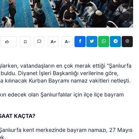
A+
A-
ÖZEL HABER
larken, vatandaşların en çok merak ettiği "Şanlıurfa
uldu. Diyanet İşleri Başkanlığı verilerine göre,
a kılınacak Kurban Bayramı namaz vakitleri netleşti.
ın edecek olan Şanlıurfalılar için ilçe ilçe bayram
SAAT KAÇTA?
anlıurfa kent merkezinde bayram namazı, 27 Mayıs
ek.