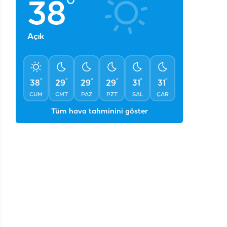
°
38
Açık
°
°
°
°
°
°
38
29
29
29
31
31
CUM
CMT
PAZ
PZT
SAL
ÇAR
Tüm hava tahminini göster