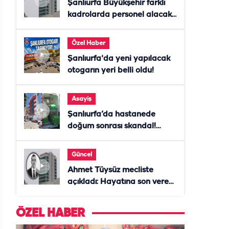
Şanlıurfa Büyükşehir farklı
kadrolarda personel alacak!
Başvurular başladı
Özel Haber
Şanlıurfa'da yeni yapılacak
otogarın yeri belli oldu!
Asayiş
Şanlıurfa’da hastanede
doğum sonrası skandal!
Anne öldü, doktor tutuklandı
Güncel
Ahmet Tüysüz mecliste
açıkladı: Hayatına son veren
daire başkanı "İsteselerdi
ölmezdim" notunu bıraktı
ÖZEL HABER