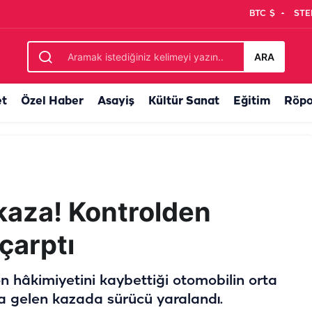
BTC
$
STE
 hayatını kaybetti
ARA
et
Özel Haber
Asayiş
Kültür Sanat
Eğitim
Röpo
 kaza! Kontrolden
 çarptı
on hâkimiyetini kaybettiği otomobilin orta
 gelen kazada sürücü yaralandı.