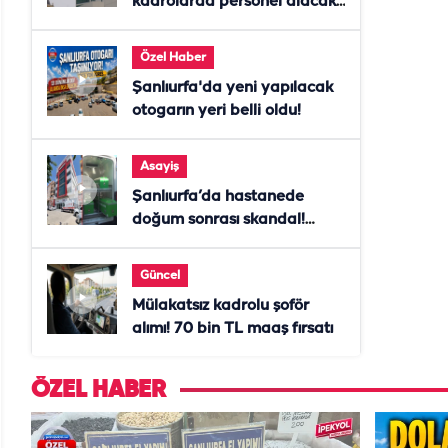
kadrolarda personel alacak!
Başvurular başladı
Özel Haber
Şanlıurfa'da yeni yapılacak
otogarın yeri belli oldu!
Asayiş
Şanlıurfa’da hastanede
doğum sonrası skandal!
Anne öldü, doktor tutuklandı
Güncel
Mülakatsız kadrolu şoför
alımı! 70 bin TL maaş fırsatı
ÖZEL HABER