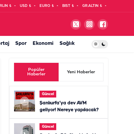
RLIN
₺
USD
₺
EURO
₺
BIST
₺
GR.ALTIN
₺
rtaj
Spor
Ekonomi
Sağlık
Popüler
Yeni Haberler
Haberler
Güncel
Şanlıurfa’ya dev AVM
geliyor! Nereye yapılacak?
Güncel