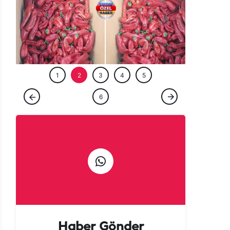
ÖZEL HABE
1
2
3
4
5
ÖZEL HABER
6
Urfalılara kötü haber: Acısı yetmedi, fiyatı
da yakıyor!
Haber Gönder