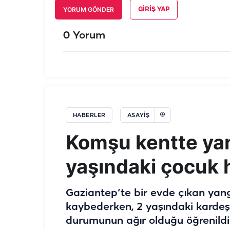
YORUM GÖNDER
GIRIŞ YAP
0 Yorum
HABERLER
ASAYIŞ
Komşu kentte yan
yaşındaki çocuk h
Gaziantep’te bir evde çıkan yang
kaybederken, 2 yaşındaki kardeşi 
durumunun ağır olduğu öğrenildi