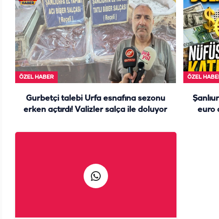
ÖZEL HABER
ÖZEL HABE
Gurbetçi talebi Urfa esnafına sezonu
Şanlıur
erken açtırdı! Valizler salça ile doluyor
euro 