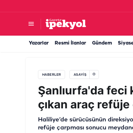
Komşu kentte yangın faciası: 4 yaşındaki çocuk
Yazarlar
Resmi İlanlar
Gündem
Siyas
HABERLER
ASAYIŞ
Şanlıurfa'da feci
çıkan araç refüje
Haliliye’de sürücüsünün direksiy
refüje çarpması sonucu meydana