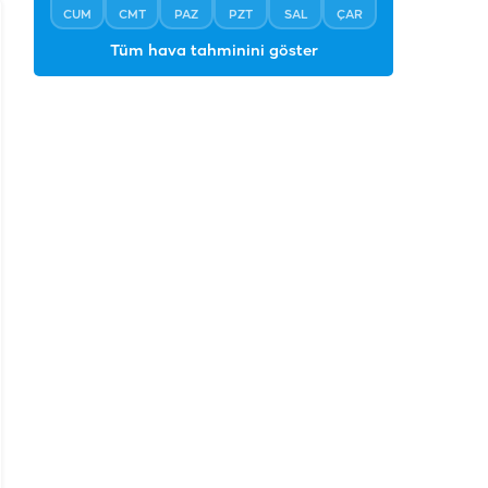
CUM
CMT
PAZ
PZT
SAL
ÇAR
Tüm hava tahminini göster