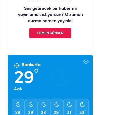
Ses getirecek bir haber mi
yayınlamak istiyorsun? O zaman
durma hemen yayınla!
HEMEN GÖNDER
Şanlıurfa
°
29
Açık
°
°
°
°
°
°
28
29
28
29
31
32