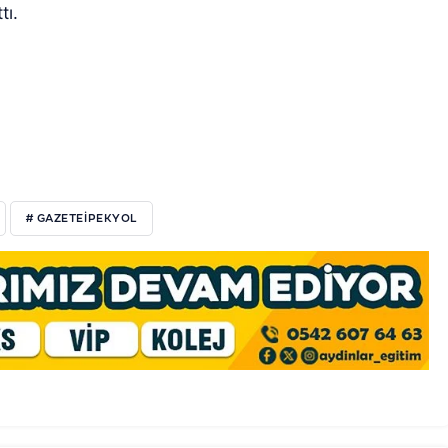
tı.
# GAZETEIPEKYOL