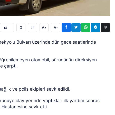
A+
A-
ı İpekyolu Bulvarı üzerinde dün gece saatlerinde
ÖZEL HABER
 öğrenilemeyen otomobil, sürücünün direksiyon
e çarptı.
ağlık ve polis ekipleri sevk edildi.
ürücüye olay yerinde yaptıkları ilk yardım sonrası
Hastanesine sevk etti.