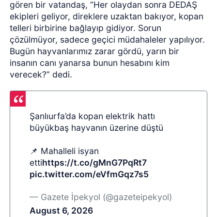
gören bir vatandaş, “Her olaydan sonra DEDAŞ
ekipleri geliyor, direklere uzaktan bakıyor, kopan
telleri birbirine bağlayıp gidiyor. Sorun
çözülmüyor, sadece geçici müdahaleler yapılıyor.
Bugün hayvanlarımız zarar gördü, yarın bir
insanın canı yanarsa bunun hesabını kim
verecek?” dedi.
Şanlıurfa’da kopan elektrik hattı
büyükbaş hayvanın üzerine düştü
📌 Mahalleli isyan
etti
https://t.co/gMnG7PqRt7
pic.twitter.com/eVfmGqz7s5
— Gazete İpekyol (@gazeteipekyol)
August 6, 2026