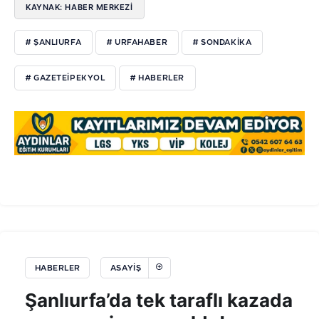
KAYNAK: HABER MERKEZI
# ŞANLIURFA
# URFAHABER
# SONDAKIKA
# GAZETEIPEKYOL
# HABERLER
HABERLER
ASAYIŞ
Şanlıurfa’da tek taraflı kazada