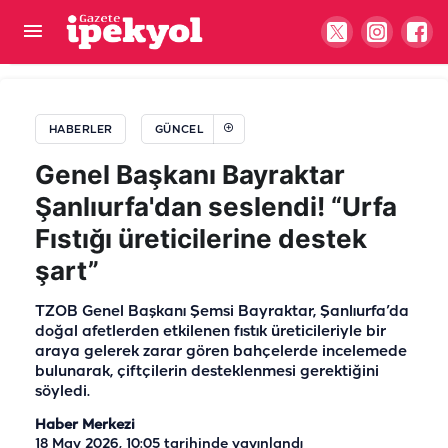
Başkan Bucak müjdeyi verdi! Temeli atıldı
HABERLER
GÜNCEL
Genel Başkanı Bayraktar
Şanlıurfa'dan seslendi! “Urfa
Fıstığı üreticilerine destek
şart”
TZOB Genel Başkanı Şemsi Bayraktar, Şanlıurfa’da
doğal afetlerden etkilenen fıstık üreticileriyle bir
araya gelerek zarar gören bahçelerde incelemede
bulunarak, çiftçilerin desteklenmesi gerektiğini
söyledi.
Haber Merkezi
18 May 2026, 10:05
tarihinde yayınlandı