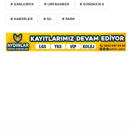
# ŞANLIURFA
# URFAHABER
# SONDAKIKA
# HABERLER
# SU
# PARK