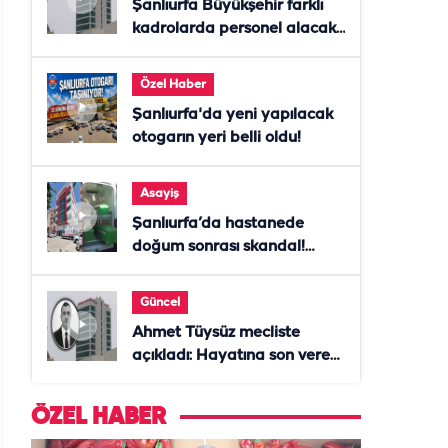
Şanlıurfa Büyükşehir farklı
kadrolarda personel alacak!
Başvurular başladı
Özel Haber
Şanlıurfa'da yeni yapılacak
otogarın yeri belli oldu!
Asayiş
Şanlıurfa’da hastanede
doğum sonrası skandal!
Anne öldü, doktor tutuklandı
Güncel
Ahmet Tüysüz mecliste
açıkladı: Hayatına son veren
daire başkanı "İsteselerdi
ölmezdim" notunu bıraktı
ÖZEL HABER