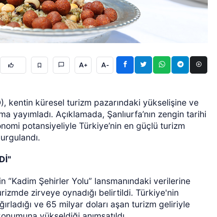
A+
A-
ÖZEL HABER
, kentin küresel turizm pazarındaki yükselişine ve
lama yayımladı. Açıklamada, Şanlıurfa’nın zengin tarihi
onomi potansiyeliyle Türkiye’nin en güçlü turizm
urgulandı.
Dİ"
 “Kadim Şehirler Yolu” lansmanındaki verilerine
rizmde zirveye oynadığı belirtildi. Türkiye'nin
ğırladığı ve 65 milyar doları aşan turizm geliriyle
 konumuna yükseldiği anımsatıldı.