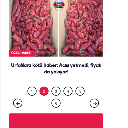
ÖZEL HABE
ÖZEL HABER
Urfalılara kötü haber: Acısı yetmedi, fiyatı
da yakıyor!
1
2
3
4
5
6