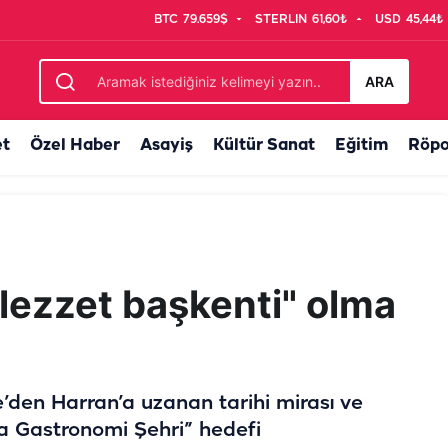
BTC
79.659$
STERLIN
61,60₺
USD
45,44₺
u: Su parkına çevirdiler
ARA
et
Özel Haber
Asayiş
Kültür Sanat
Eğitim
Röpo
 lezzet başkenti" olma
’den Harran’a uzanan tarihi mirası ve
a Gastronomi Şehri” hedefi