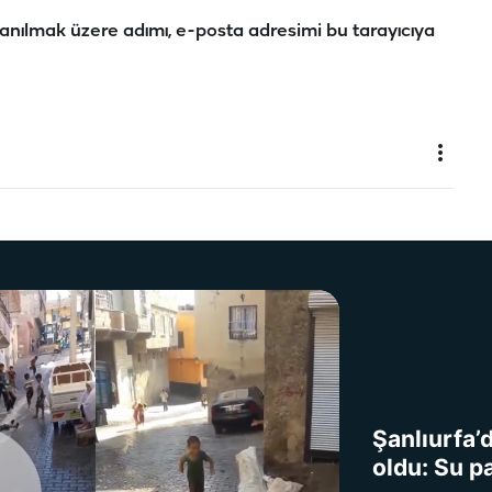
anılmak üzere adımı, e-posta adresimi bu tarayıcıya
Şanlıurfa’
oldu: Su p