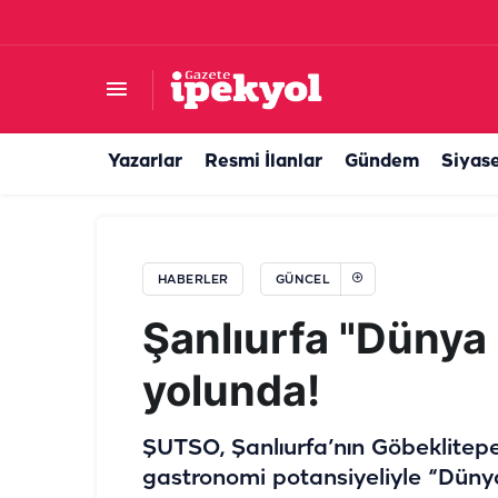
Şanlıurfa’da su kaçağı çocukların eğlencesi old
Yazarlar
Resmi İlanlar
Gündem
Siyas
HABERLER
GÜNCEL
Şanlıurfa "Dünya
yolunda!
ŞUTSO, Şanlıurfa’nın Göbeklitepe
gastronomi potansiyeliyle “Düny