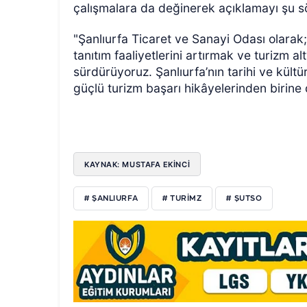
çalışmalara da değinerek açıklamayı şu s
"Şanlıurfa Ticaret ve Sanayi Odası olarak;
tanıtım faaliyetlerini artırmak ve turizm al
sürdürüyoruz. Şanlıurfa’nın tarihi ve kült
güçlü turizm başarı hikâyelerinden birine
KAYNAK: MUSTAFA EKİNCİ
# ŞANLIURFA
# TURIMZ
# ŞUTSO