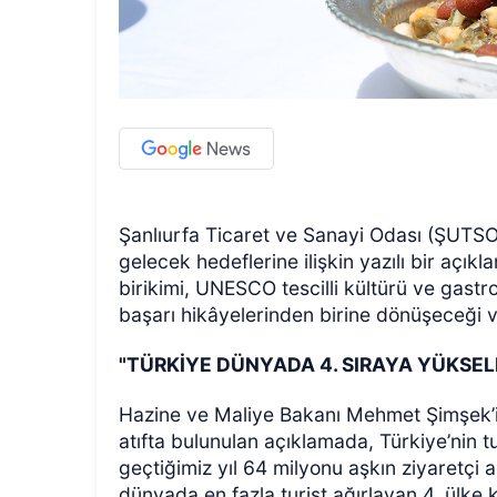
Şanlıurfa Ticaret ve Sanayi Odası (ŞUTSO)
gelecek hedeflerine ilişkin yazılı bir açık
birikimi, UNESCO tescilli kültürü ve gastr
başarı hikâyelerinden birine dönüşeceği v
"TÜRKİYE DÜNYADA 4. SIRAYA YÜKSEL
Hazine ve Maliye Bakanı Mehmet Şimşek’in
atıfta bulunulan açıklamada, Türkiye’nin tu
geçtiğimiz yıl 64 milyonu aşkın ziyaretçi a
dünyada en fazla turist ağırlayan 4. ülke