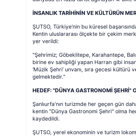
İNSANLIK TARİHİNİN VE KÜLTÜRÜN ME
ŞUTSO, Türkiye’nin bu küresel başarısında Şa
Kentin uluslararası ölçekte bir çekim merk
yer verildi:
"Şehrimiz; Göbeklitepe, Karahantepe, Balık
birine ev sahipliği yapan Harran gibi insan
‘Müzik Şehri’ unvanı, sıra gecesi kültürü 
gelmektedir."
HEDEF: "DÜNYA GASTRONOMİ ŞEHRİ"
Şanlıurfa'nın turizmde her geçen gün daha
kentin "Dünya Gastronomi Şehri" olma hede
kaydedildi.
ŞUTSO, yerel ekonominin ve turizm lokomot