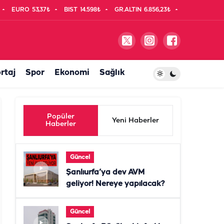
EURO
53,37₺
BIST
14.598₺
GR.ALTIN
6.856,23₺
rtaj
Spor
Ekonomi
Sağlık
Popüler
Yeni Haberler
Haberler
Güncel
Şanlıurfa’ya dev AVM
geliyor! Nereye yapılacak?
Güncel