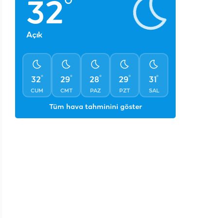
°
32
Açık
°
°
°
°
°
32
29
28
29
31
CUM
CMT
PAZ
PZT
SAL
Tüm hava tahminini göster