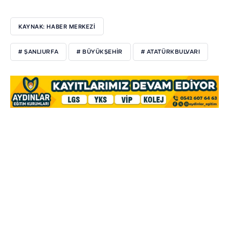
KAYNAK: HABER MERKEZİ
# ŞANLIURFA
# BÜYÜKŞEHIR
# ATATÜRKBULVARI