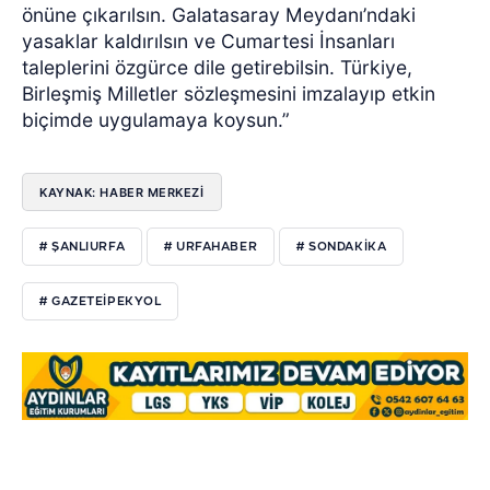
önüne çıkarılsın. Galatasaray Meydanı’ndaki
yasaklar kaldırılsın ve Cumartesi İnsanları
taleplerini özgürce dile getirebilsin. Türkiye,
Birleşmiş Milletler sözleşmesini imzalayıp etkin
biçimde uygulamaya koysun.”
KAYNAK: HABER MERKEZI
# ŞANLIURFA
# URFAHABER
# SONDAKIKA
# GAZETEIPEKYOL