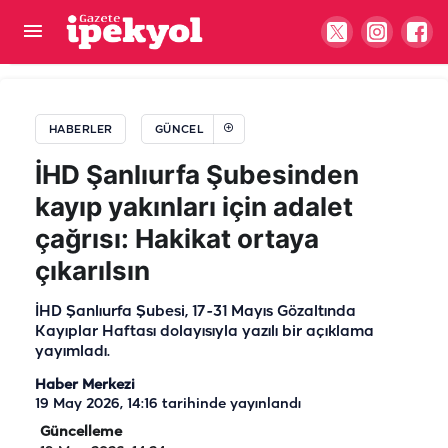
Şanlıurfa’da en işlek yolun açılacağı tarih ve saat
belli oldu
HABERLER
GÜNCEL
İHD Şanlıurfa Şubesinden
kayıp yakınları için adalet
çağrısı: Hakikat ortaya
çıkarılsın
İHD Şanlıurfa Şubesi, 17-31 Mayıs Gözaltında
Kayıplar Haftası dolayısıyla yazılı bir açıklama
yayımladı.
Haber Merkezi
19 May 2026, 14:16
tarihinde yayınlandı
Güncelleme