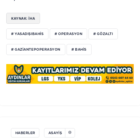
KAYNAK: İHA
# YASADIŞIBAHIS
# OPERASYON
# GÖZALTI
# GAZIANTEPOPERASYON
# BAHIS
HABERLER
ASAYIŞ