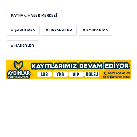
KAYNAK: HABER MERKEZI
# ŞANLIURFA
# URFAHABER
# SONDAKIKA
# HABERLER