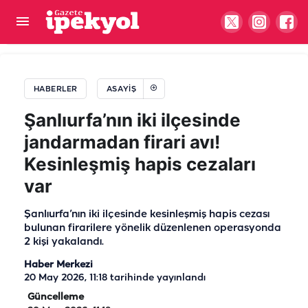
Şanlıurfa’da korkutan patlama: Ortalık bir anda
alevlere teslim oldu
HABERLER
ASAYIŞ
Şanlıurfa’nın iki ilçesinde
jandarmadan firari avı!
Kesinleşmiş hapis cezaları
var
Şanlıurfa’nın iki ilçesinde kesinleşmiş hapis cezası
bulunan firarilere yönelik düzenlenen operasyonda
2 kişi yakalandı.
Haber Merkezi
20 May 2026, 11:18
tarihinde yayınlandı
Güncelleme