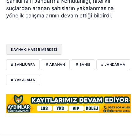
Şanlıurfa İl Jandarma Komutanlığı, nitelikli
suçlardan aranan şahısların yakalanmasına
yönelik çalışmalarının devam ettiği bildirdi.
KAYNAK: HABER MERKEZİ
# ŞANLIURFA
# ARANAN
# ŞAHIS
# JANDARMA
# YAKALAMA