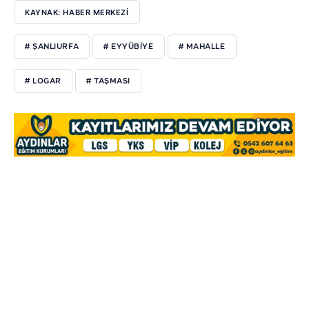
KAYNAK: HABER MERKEZİ
# ŞANLIURFA
# EYYÜBİYE
# MAHALLE
# LOGAR
# TAŞMASI