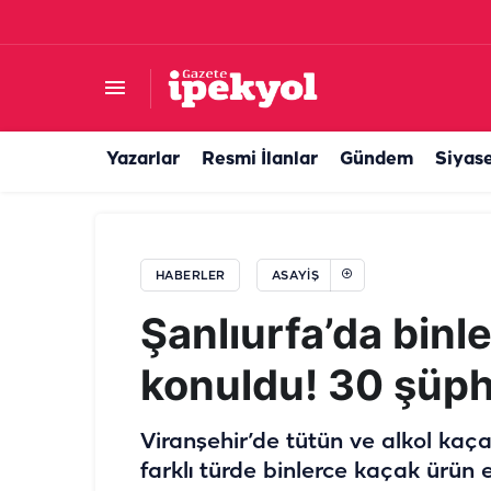
Otomobilden yola çöp atan sürücüye ceza! Ara
Yazarlar
Resmi İlanlar
Gündem
Siyas
HABERLER
ASAYIŞ
Şanlıurfa’da binl
konuldu! 30 şüph
Viranşehir’de tütün ve alkol kaç
farklı türde binlerce kaçak ürün el