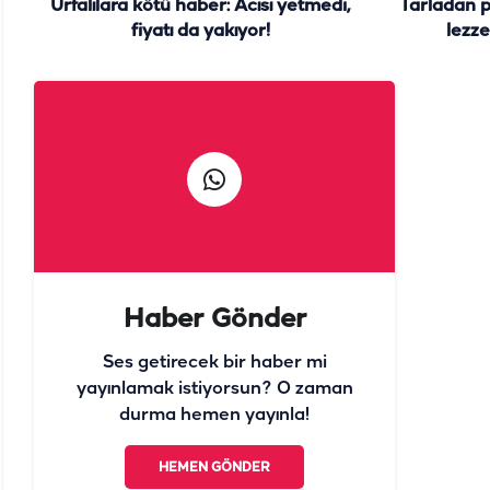
Urfalılara kötü haber: Acısı yetmedi,
Tarladan 
fiyatı da yakıyor!
lezze
Haber Gönder
Ses getirecek bir haber mi
yayınlamak istiyorsun? O zaman
durma hemen yayınla!
HEMEN GÖNDER