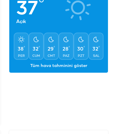
°
37
Açık
°
°
°
°
°
°
38
32
29
28
30
32
PER
CUM
CMT
PAZ
PZT
SAL
Tüm hava tahminini göster