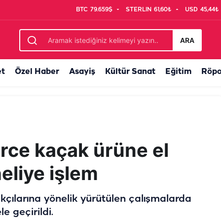
BTC
79.659$
STERLIN
61,60₺
USD
45,44₺
ç içi kamerasına yakalandı
ARA
et
Özel Haber
Asayiş
Kültür Sanat
Eğitim
Röpo
erce kaçak ürüne el
eliye işlem
akçılarına yönelik yürütülen çalışmalarda
e geçirildi.