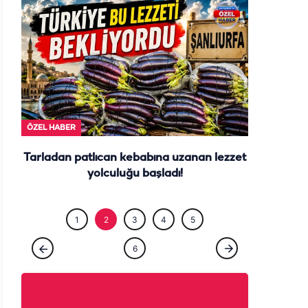
ÖZEL HABE
ÖZEL HABER
Tarladan patlıcan kebabına uzanan lezzet
yolculuğu başladı!
1
2
3
4
5
6