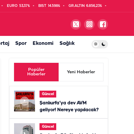
EURO
53,37₺
BIST
14.598₺
GR.ALTIN
6.856,23₺
rtaj
Spor
Ekonomi
Sağlık
Popüler
Yeni Haberler
Haberler
Güncel
Şanlıurfa’ya dev AVM
geliyor! Nereye yapılacak?
Güncel