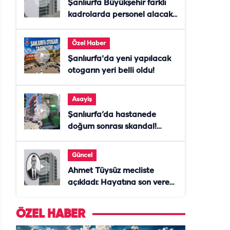
Şanlıurfa Büyükşehir farklı
kadrolarda personel alacak!
Başvurular başladı
Özel Haber
Şanlıurfa'da yeni yapılacak
otogarın yeri belli oldu!
Asayiş
Şanlıurfa’da hastanede
doğum sonrası skandal!
Anne öldü, doktor tutuklandı
Güncel
Ahmet Tüysüz mecliste
açıkladı: Hayatına son veren
daire başkanı "İsteselerdi
ölmezdim" notunu bıraktı
ÖZEL HABER