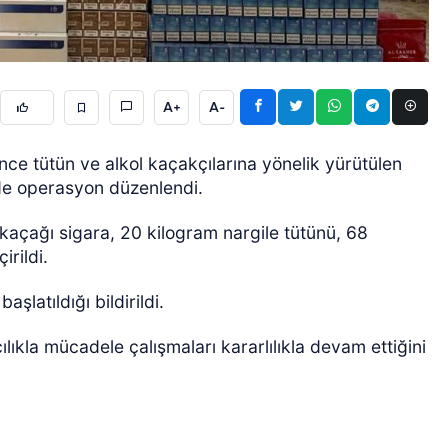
A+
A-
nce tütün ve alkol kaçakçılarına yönelik yürütülen
de operasyon düzenlendi.
ÖZEL HABER
açağı sigara, 20 kilogram nargile tütünü, 68
irildi.
aşlatıldığı bildirildi.
lıkla mücadele çalışmaları kararlılıkla devam ettiğini