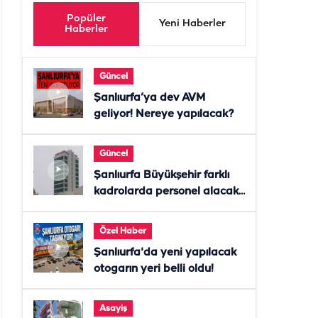
Popüler
Yeni Haberler
Haberler
Güncel
Şanlıurfa’ya dev AVM
geliyor! Nereye yapılacak?
Güncel
Şanlıurfa Büyükşehir farklı
kadrolarda personel alacak!
Başvurular başladı
Özel Haber
Şanlıurfa'da yeni yapılacak
otogarın yeri belli oldu!
Asayiş