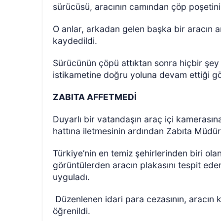
sürücüsü, aracının camından çöp poşetini y
O anlar, arkadan gelen başka bir aracın a
kaydedildi.
Sürücünün çöpü attıktan sonra hiçbir şey
istikametine doğru yoluna devam ettiği g
ZABITA AFFETMEDİ
Duyarlı bir vatandaşın araç içi kamerasına
hattına iletmesinin ardından Zabıta Müdür
Türkiye’nin en temiz şehirlerinden biri ola
görüntülerden aracın plakasını tespit ede
uyguladı.
Düzenlenen idari para cezasının, aracın k
öğrenildi.