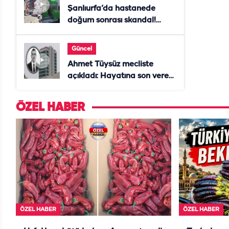
Şanlıurfa’da hastanede
doğum sonrası skandal!
Anne öldü, doktor tutuklandı
Güncel
Ahmet Tüysüz mecliste
açıkladı: Hayatına son veren
daire başkanı "İsteselerdi
ölmezdim" notunu bıraktı
ÖZEL HABER
ÖZEL HABER
ÖZEL HABER