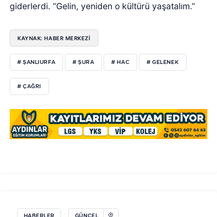
giderlerdi. “Gelin, yeniden o kültürü yaşatalım.”
KAYNAK: HABER MERKEZİ
# ŞANLIURFA
# ŞURA
# HAC
# GELENEK
# ÇAĞRI
HABERLER
GÜNCEL