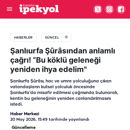
Şanlıurfa’nın istihdamı için Ankara’da önemli
temas
HABERLER
GÜNCEL
Şanlıurfa Şûrâsından anlamlı
çağrı! “Bu köklü geleneği
yeniden ihya edelim"
Şanlıurfa Şûrâsı, hac ve umre yolculuğuna çıkan
vatandaşların kutsal yolculuk öncesinde
Şanlıurfa’da misafir edilmesi çağrısında bulunarak,
kentin bu geleneğinin yeniden canlandırılmasını
istedi.
Haber Merkezi
20 May 2026, 15:49
tarihinde yayınlandı
Güncelleme