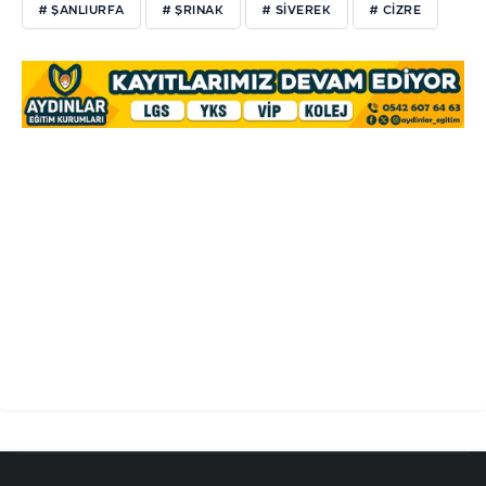
# ŞANLIURFA
# ŞRINAK
# SIVEREK
# CIZRE