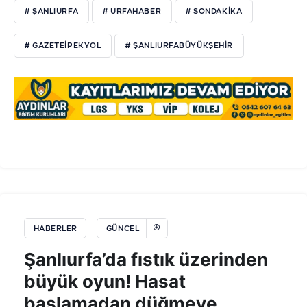
# ŞANLIURFA
# URFAHABER
# SONDAKIKA
# GAZETEIPEKYOL
# ŞANLIURFABÜYÜKŞEHIR
HABERLER
GÜNCEL
Şanlıurfa’da fıstık üzerinden
büyük oyun! Hasat
başlamadan düğmeye