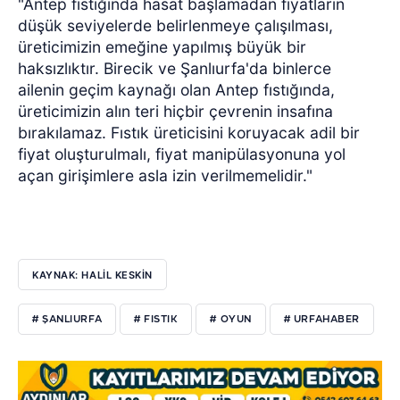
"Antep fıstığında hasat başlamadan fiyatların
düşük seviyelerde belirlenmeye çalışılması,
üreticimizin emeğine yapılmış büyük bir
haksızlıktır. Birecik ve Şanlıurfa'da binlerce
ailenin geçim kaynağı olan Antep fıstığında,
üreticimizin alın teri hiçbir çevrenin insafına
bırakılamaz. Fıstık üreticisini koruyacak adil bir
fiyat oluşturulmalı, fiyat manipülasyonuna yol
açan girişimlere asla izin verilmemelidir."
KAYNAK: HALİL KESKİN
# ŞANLIURFA
# FISTIK
# OYUN
# URFAHABER