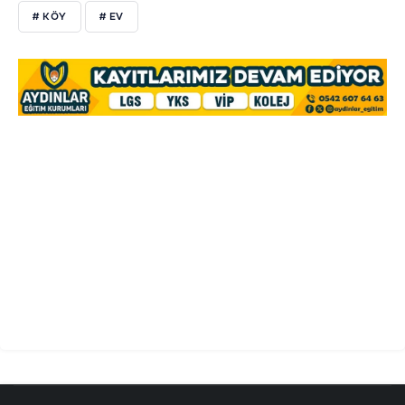
# KÖY
# EV