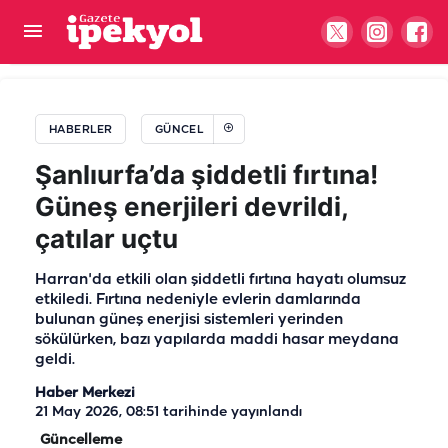
Bağ evi yapmak isteyen Şanlıurfalılar dikkat!
Şartlar değişti
HABERLER
GÜNCEL
Şanlıurfa’da şiddetli fırtına!
Güneş enerjileri devrildi,
çatılar uçtu
Harran'da etkili olan şiddetli fırtına hayatı olumsuz
etkiledi. Fırtına nedeniyle evlerin damlarında
bulunan güneş enerjisi sistemleri yerinden
sökülürken, bazı yapılarda maddi hasar meydana
geldi.
Haber Merkezi
21 May 2026, 08:51
tarihinde yayınlandı
Güncelleme