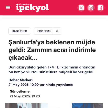
Urfa’da sürücülerin keyfini kaçıracak haber: Bu
gece depoları doldurun!
HABERLER
EKONOMI
Şanlıurfa'ya beklenen müjde
geldi: Zammın acısı indirimle
çıkacak...
Dün akaryakıta gelen 1,74 TL'lik zammın ardından
bu kez Şanlıurfalı sürücülere müjdeli haber geldi.
Haber Merkezi
21 May 2026, 10:20
tarihinde yayınlandı
Güncelleme
21 May 2026, 10:20