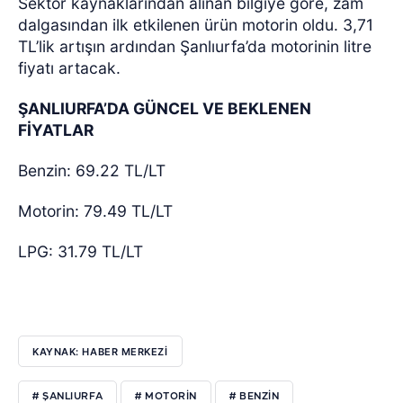
Sektör kaynaklarından alınan bilgiye göre, zam
dalgasından ilk etkilenen ürün motorin oldu. 3,71
TL’lik artışın ardından Şanlıurfa’da motorinin litre
fiyatı artacak.
ŞANLIURFA’DA GÜNCEL VE BEKLENEN
FİYATLAR
Benzin: 69.22 TL/LT
Motorin:
79.49 TL/LT
LPG:
31.79 TL/LT
KAYNAK: HABER MERKEZİ
# ŞANLIURFA
# MOTORIN
# BENZIN