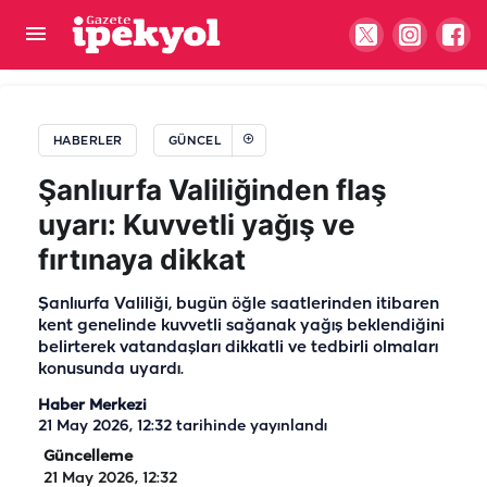
Şanlıurfa’da bu geceyi kaçıran çok üzülür:
Gökyüzüne bakan gözlerini alamayacak
HABERLER
GÜNCEL
Şanlıurfa Valiliğinden flaş
uyarı: Kuvvetli yağış ve
fırtınaya dikkat
Şanlıurfa Valiliği, bugün öğle saatlerinden itibaren
kent genelinde kuvvetli sağanak yağış beklendiğini
belirterek vatandaşları dikkatli ve tedbirli olmaları
konusunda uyardı.
Haber Merkezi
21 May 2026, 12:32
tarihinde yayınlandı
Güncelleme
21 May 2026, 12:32