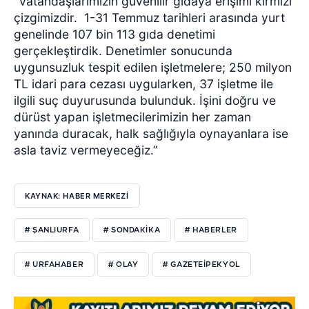
“Vatandaşlarımızın güvenilir gıdaya erişimi kırmızı
çizgimizdir.
1-31 Temmuz tarihleri arasında yurt
genelinde 107 bin 113 gıda denetimi
gerçekleştirdik. Denetimler sonucunda
uygunsuzluk tespit edilen işletmelere; 250 milyon
TL idari para cezası uygularken, 37 işletme ile
ilgili suç duyurusunda bulunduk. İşini doğru ve
dürüst yapan işletmecilerimizin her zaman
yanında duracak, halk sağlığıyla oynayanlara ise
asla taviz vermeyeceğiz.”
KAYNAK: HABER MERKEZI
# ŞANLIURFA
# SONDAKİKA
# HABERLER
# URFAHABER
# OLAY
# GAZETEİPEKYOL