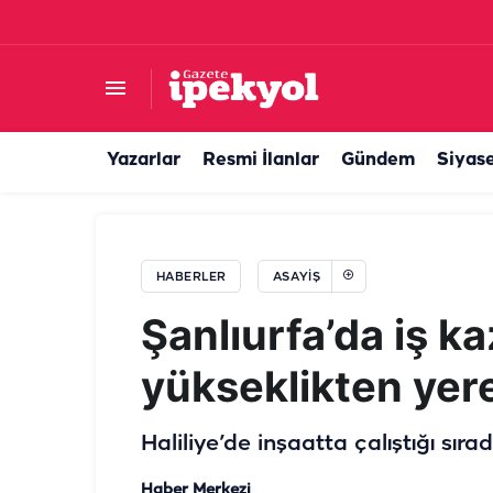
Şanlıurfa’da boğularak hayatını kaybetmişti! 
Yazarlar
Resmi İlanlar
Gündem
Siyas
HABERLER
ASAYIŞ
Şanlıurfa’da iş k
yükseklikten yere
Haliliye’de inşaatta çalıştığı sır
Haber Merkezi