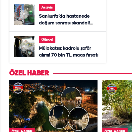
Asayiş
Şanlıurfa’da hastanede
doğum sonrası skandal!
Anne öldü, doktor tutuklandı
Güncel
Mülakatsız kadrolu şoför
alımı! 70 bin TL maaş fırsatı
ÖZEL HABER
ÖZEL HABER
ÖZEL HABER