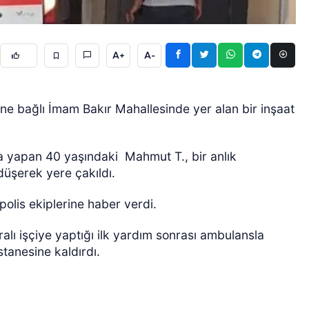
A+
A-
sine bağlı İmam Bakır Mahallesinde yer alan bir inşaat
ÖZEL HABER
ma yapan 40 yaşındaki
Mahmut T., bir anlık
üşerek yere çakıldı.
olis ekiplerine haber verdi.
ralı işçiye yaptığı ilk yardım sonrası ambulansla
tanesine kaldırdı.