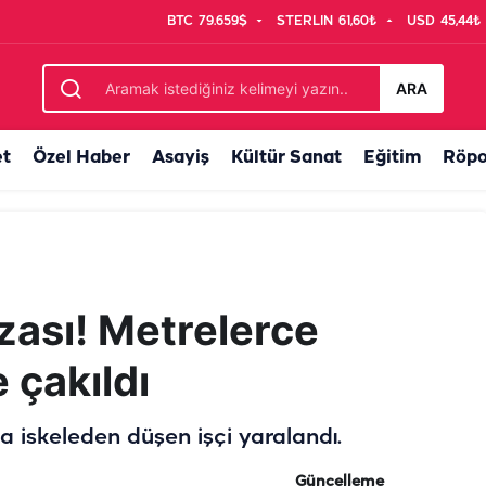
BTC
79.659$
STERLIN
61,60₺
USD
45,44₺
Genç kızın ölümünde kahreden detay…
ARA
et
Özel Haber
Asayiş
Kültür Sanat
Eğitim
Röpo
azası! Metrelerce
 çakıldı
ada iskeleden düşen işçi yaralandı.
Güncelleme