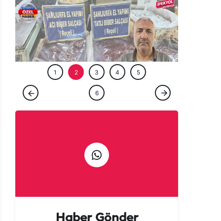
ÖZEL HABE
1
2
3
4
5
ÖZEL HABER
6
Gurbetçi talebi Urfa esnafına sezonu
erken açtırdı! Valizler salça ile doluyor
Haber Gönder