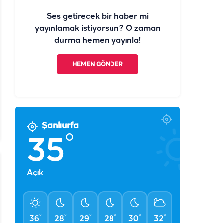
Ses getirecek bir haber mi
yayınlamak istiyorsun? O zaman
durma hemen yayınla!
HEMEN GÖNDER
Şanlıurfa
°
35
Açık
°
°
°
°
°
°
36
28
29
28
30
32