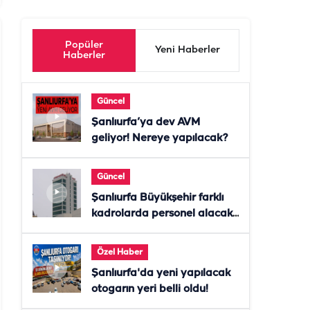
Popüler
Yeni Haberler
Haberler
Güncel
Şanlıurfa’ya dev AVM
geliyor! Nereye yapılacak?
Güncel
Şanlıurfa Büyükşehir farklı
kadrolarda personel alacak!
Başvurular başladı
Özel Haber
Şanlıurfa'da yeni yapılacak
otogarın yeri belli oldu!