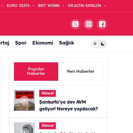
EURO
53,37₺
BIST
14.598₺
GR.ALTIN
6.856,23₺
rtaj
Spor
Ekonomi
Sağlık
Popüler
Yeni Haberler
Haberler
Güncel
Şanlıurfa’ya dev AVM
geliyor! Nereye yapılacak?
Güncel