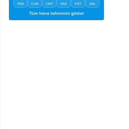
PER
CUM
CMT
PAZ
PZT
SAL
Tüm hava tahminini göster