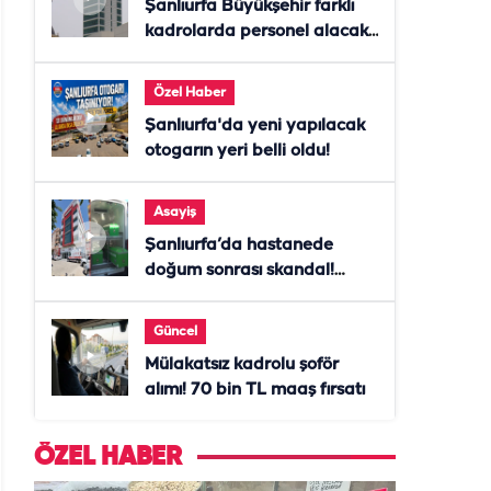
Şanlıurfa Büyükşehir farklı
kadrolarda personel alacak!
Başvurular başladı
Özel Haber
Şanlıurfa'da yeni yapılacak
otogarın yeri belli oldu!
Asayiş
Şanlıurfa’da hastanede
doğum sonrası skandal!
Anne öldü, doktor tutuklandı
Güncel
Mülakatsız kadrolu şoför
alımı! 70 bin TL maaş fırsatı
ÖZEL HABER