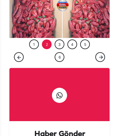
ÖZEL HABE
1
2
3
4
5
ÖZEL HABER
6
Urfalılara kötü haber: Acısı yetmedi, fiyatı
da yakıyor!
Haber Gönder