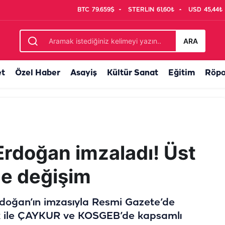
BTC
79.659$
STERLIN
61,60₺
USD
45,44₺
tlarına bir kap su
ARA
et
Özel Haber
Asayiş
Kültür Sanat
Eğitim
Röpo
rdoğan imzaladı! Üst
de değişim
oğan’ın imzasıyla Resmi Gazete’de
ık ile ÇAYKUR ve KOSGEB’de kapsamlı