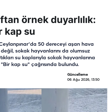
ftan örnek duyarlılık:
r kap su
n Ceylanpınar'da 50 dereceyi aşan hava
ı değil, sokak hayvanlarını da olumsuz
aptıkları su kaplarıyla sokak hayvanlarına
"Bir kap su" çağrısında bulundu.
Güncelleme
06 Ağu 2026, 13:50