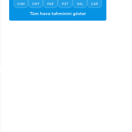
CUM
CMT
PAZ
PZT
SAL
ÇAR
Tüm hava tahminini göster