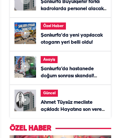
Şanlıurfa Büyükşehir farklı
kadrolarda personel alacak!
Başvurular başladı
Özel Haber
Şanlıurfa'da yeni yapılacak
otogarın yeri belli oldu!
Asayiş
Şanlıurfa’da hastanede
doğum sonrası skandal!
Anne öldü, doktor tutuklandı
Güncel
Ahmet Tüysüz mecliste
açıkladı: Hayatına son veren
daire başkanı "İsteselerdi
ölmezdim" notunu bıraktı
ÖZEL HABER