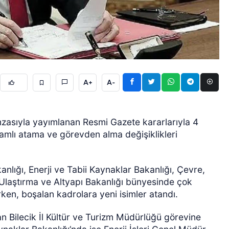
A+
A-
ÖZEL HABER
asıyla yayımlanan Resmi Gazete kararlarıyla 4
amlı atama ve görevden alma değişiklikleri
nlığı, Enerji ve Tabii Kaynaklar Bakanlığı, Çevre,
le Ulaştırma ve Altyapı Bakanlığı bünyesinde çok
ken, boşalan kadrolara yeni isimler atandı.
an Bilecik İl Kültür ve Turizm Müdürlüğü görevine