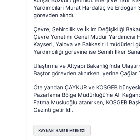
Kürşat Bozkurt getirildi. Enerji ve Tabii K
Yardımcıları Murat Hardalaç ve Erdoğan Se
görevden alındı.
Çevre, Şehircilik ve İklim Değişikliği Baka
Çevre Yönetimi Genel Müdür Yardımcısı Hal
Kayseri, Yalova ve Balıkesir il müdürleri
Yardımcılığı görevine ise Semih İlker Sana
Ulaştırma ve Altyapı Bakanlığı’nda Ulaş
Baştor görevden alınırken, yerine Çağlar T
Öte yandan ÇAYKUR ve KOSGEB bünyesind
Pazarlama Bölge Müdürlüğü’ne Ali Kağan
Fatma Musluoğlu atanırken, KOSGEB Başka
Gezinti getirildi.
KAYNAK: HABER MERKEZİ