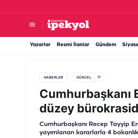
Şanlıurfa'da esnaftan örnek duyarlılık: Can dos
Yazarlar
Resmi İlanlar
Gündem
Siyas
HABERLER
GÜNCEL
Cumhurbaşkanı E
düzey bürokrasi
Cumhurbaşkanı Recep Tayyip Erd
yayımlanan kararlarla 4 bakanl