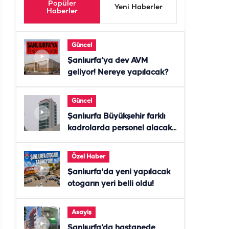
Popüler
Yeni Haberler
Haberler
Güncel
Şanlıurfa’ya dev AVM
geliyor! Nereye yapılacak?
Güncel
Şanlıurfa Büyükşehir farklı
kadrolarda personel alacak!
Başvurular başladı
Özel Haber
Şanlıurfa'da yeni yapılacak
otogarın yeri belli oldu!
Asayiş
Şanlıurfa’da hastanede