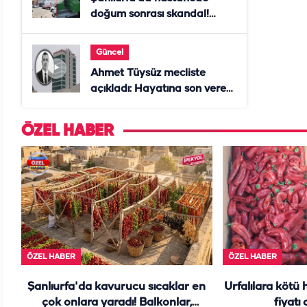
doğum sonrası skandal!
Anne öldü, doktor tutuklandı
Güncel
Ahmet Tüysüz mecliste
açıkladı: Hayatına son veren
daire başkanı "İsteselerdi
ölmezdim" notunu bıraktı
ÖZEL HABER
ÖZEL HABER
ÖZEL HABER
Şanlıurfa'da kavurucu sıcaklar en
Urfalılara kötü 
çok onlara yaradı! Balkonlar,
fiyatı