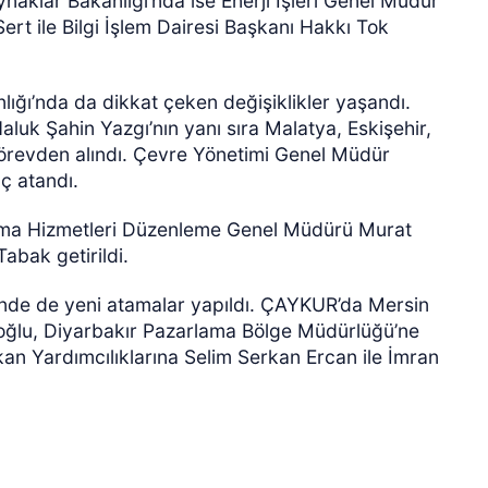
aynaklar Bakanlığı’nda ise Enerji İşleri Genel Müdür
rt ile Bilgi İşlem Dairesi Başkanı Hakkı Tok
nlığı’nda da dikkat çeken değişiklikler yaşandı.
uk Şahin Yazgı’nın yanı sıra Malatya, Eskişehir,
 görevden alındı. Çevre Yönetimi Genel Müdür
ç atandı.
tırma Hizmetleri Düzenleme Genel Müdürü Murat
abak getirildi.
e de yeni atamalar yapıldı. ÇAYKUR’da Mersin
oğlu, Diyarbakır Pazarlama Bölge Müdürlüğü’ne
n Yardımcılıklarına Selim Serkan Ercan ile İmran