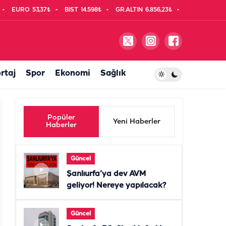
EURO
53,37₺
BIST
14.598₺
GR.ALTIN
6.856,23₺
rtaj
Spor
Ekonomi
Sağlık
Popüler
Yeni Haberler
Haberler
Güncel
Şanlıurfa’ya dev AVM
geliyor! Nereye yapılacak?
Güncel