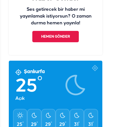
Ses getirecek bir haber mi
yayınlamak istiyorsun? O zaman
durma hemen yayınla!
HEMEN GÖNDER
Şanlıurfa
°
25
Açık
°
°
°
°
°
°
25
29
29
29
31
31