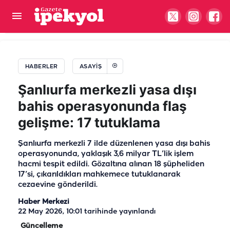
Şanlıurfa’da kahreden haber! Tarlada ölü bulundu
HABERLER
ASAYIŞ
Şanlıurfa merkezli yasa dışı
bahis operasyonunda flaş
gelişme: 17 tutuklama
Şanlıurfa merkezli 7 ilde düzenlenen yasa dışı bahis
operasyonunda, yaklaşık 3,6 milyar TL’lik işlem
hacmi tespit edildi. Gözaltına alınan 18 şüpheliden
17’si, çıkarıldıkları mahkemece tutuklanarak
cezaevine gönderildi.
Haber Merkezi
22 May 2026, 10:01
tarihinde yayınlandı
Güncelleme