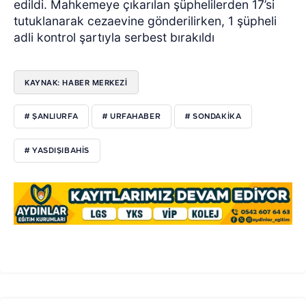
edildi. Mahkemeye çıkarılan şüphelilerden 17’si
tutuklanarak cezaevine gönderilirken, 1 şüpheli
adli kontrol şartıyla serbest bırakıldı
KAYNAK: HABER MERKEZI
# ŞANLIURFA
# URFAHABER
# SONDAKIKA
# YASDIŞIBAHIS