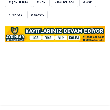
# ŞANLIURFA
# VAN
# BALIKLIGÖL
# AŞK
# HİKAYE
# SEVDA