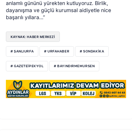
anlamlı gününü yürekten kutluyoruz. Birlik,
dayanışma ve güçlü kurumsal aidiyetle nice
başarılı yıllara…”
KAYNAK: HABER MERKEZI
# ŞANLIURFA
# URFAHABER
# SONDAKIKA
# GAZETEIPEKYOL
# BAYINDIRMEMURSEN