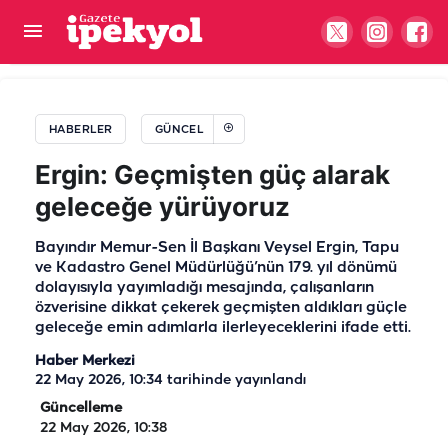
Van’dan Balıklıgöl'e bir aşk hikayesi: Yetkililer
kavuşturabilir...
HABERLER
GÜNCEL
Ergin: Geçmişten güç alarak
geleceğe yürüyoruz
Bayındır Memur-Sen İl Başkanı Veysel Ergin, Tapu
ve Kadastro Genel Müdürlüğü’nün 179. yıl dönümü
dolayısıyla yayımladığı mesajında, çalışanların
özverisine dikkat çekerek geçmişten aldıkları güçle
geleceğe emin adımlarla ilerleyeceklerini ifade etti.
Haber Merkezi
22 May 2026, 10:34
tarihinde yayınlandı
Güncelleme
22 May 2026, 10:38