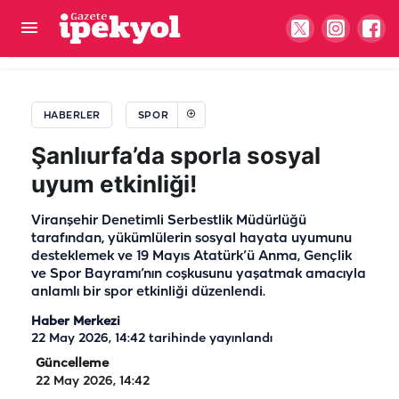
Filenin Sultanları'ndan tarihi zafer! 3 yıl sonra bir
kez daha zirvede
HABERLER
SPOR
Şanlıurfa’da sporla sosyal
uyum etkinliği!
Viranşehir Denetimli Serbestlik Müdürlüğü
tarafından, yükümlülerin sosyal hayata uyumunu
desteklemek ve 19 Mayıs Atatürk’ü Anma, Gençlik
ve Spor Bayramı’nın coşkusunu yaşatmak amacıyla
anlamlı bir spor etkinliği düzenlendi.
Haber Merkezi
22 May 2026, 14:42
tarihinde yayınlandı
Güncelleme
22 May 2026, 14:42