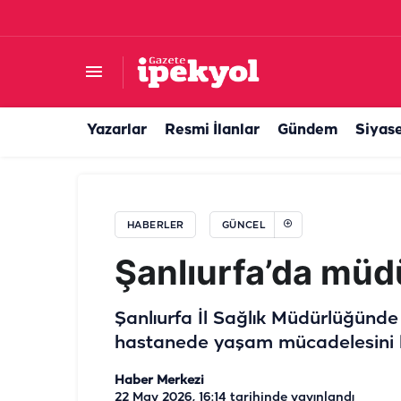
Şanlıurfa’da 10 yıl hapis cezası ile aranıyordu: Y
Yazarlar
Resmi İlanlar
Gündem
Siyas
HABERLER
GÜNCEL
Şanlıurfa’da müd
Şanlıurfa İl Sağlık Müdürlüğünd
hastanede yaşam mücadelesini k
Haber Merkezi
22 May 2026, 16:14
tarihinde yayınlandı