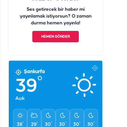
Ses getirecek bir haber mi
yayınlamak istiyorsun? O zaman
durma hemen yayınla!
HEMEN GÖNDER
Şanlıurfa
°
39
Açık
°
°
°
°
°
°
38
29
30
30
30
30