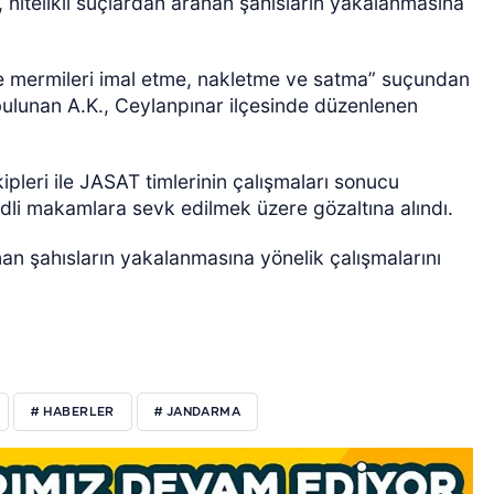
, nitelikli suçlardan aranan şahısların yakalanmasına
 ve mermileri imal etme, nakletme ve satma” suçundan
bulunan A.K., Ceylanpınar ilçesinde düzenlenen
pleri ile JASAT timlerinin çalışmaları sonucu
adli makamlara sevk edilmek üzere gözaltına alındı.
nan şahısların yakalanmasına yönelik çalışmalarını
# HABERLER
# JANDARMA