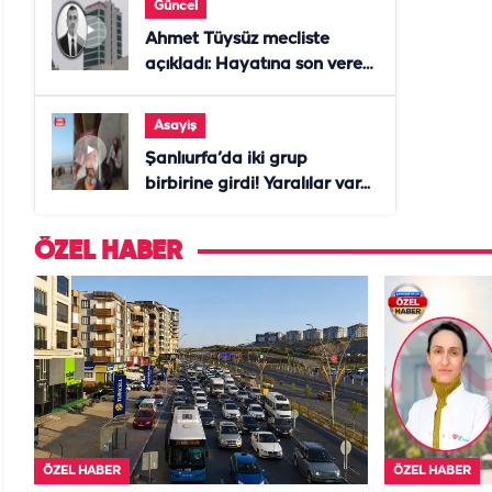
Güncel
Ahmet Tüysüz mecliste
açıkladı: Hayatına son veren
daire başkanı "İsteselerdi
ölmezdim" notunu bıraktı
Asayiş
Şanlıurfa’da iki grup
birbirine girdi! Yaralılar var...
ÖZEL HABER
ÖZEL HABER
ÖZEL HABER