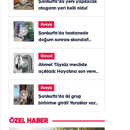
Şanlıurfa'da yeni yapılacak
otogarın yeri belli oldu!
Asayiş
Şanlıurfa’da hastanede
doğum sonrası skandal!
Anne öldü, doktor tutuklandı
Güncel
Ahmet Tüysüz mecliste
açıkladı: Hayatına son veren
daire başkanı "İsteselerdi
ölmezdim" notunu bıraktı
Asayiş
Şanlıurfa’da iki grup
birbirine girdi! Yaralılar var...
ÖZEL HABER