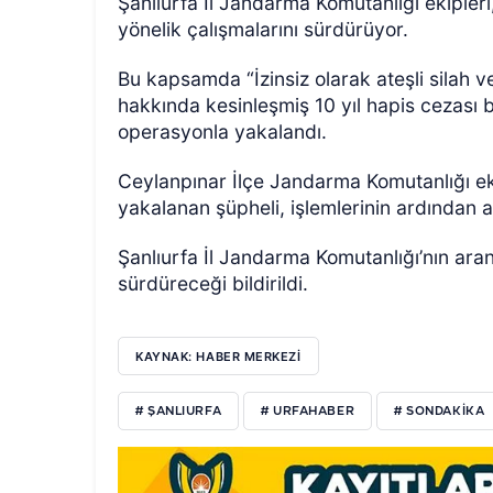
Şanlıurfa İl Jandarma Komutanlığı ekipleri
yönelik çalışmalarını sürdürüyor.
Bu kapsamda “İzinsiz olarak ateşli silah
hakkında kesinleşmiş 10 yıl hapis cezası 
operasyonla yakalandı.
Ceylanpınar İlçe Jandarma Komutanlığı eki
yakalanan şüpheli, işlemlerinin ardından 
Şanlıurfa İl Jandarma Komutanlığı’nın ara
sürdüreceği bildirildi.
KAYNAK: HABER MERKEZI
# ŞANLIURFA
# URFAHABER
# SONDAKIKA