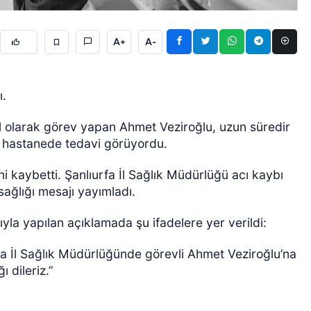
A+
A-
ı.
l olarak görev yapan Ahmet Veziroğlu, uzun süredir
ÖZEL HABER
e hastanede tedavi görüyordu.
 kaybetti. Şanlıurfa İl Sağlık Müdürlüğü acı kaybı
ğlığı mesajı yayımladı.
la yapılan açıklamada şu ifadelere yer verildi:
fa İl Sağlık Müdürlüğünde görevli Ahmet Veziroğlu’na
ı dileriz.”