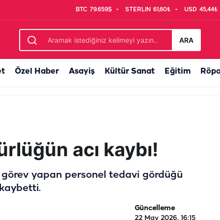
BTC
79.659$
STERLIN
61,60₺
USD
45,44₺
akayı ele verdi
ARA
et
Özel Haber
Asayiş
Kültür Sanat
Eğitim
Röpo
ürlüğün acı kaybı!
e görev yapan personel tedavi gördüğü
aybetti.
Güncelleme
22 May 2026, 16:15