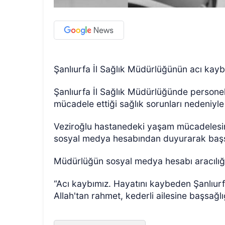
Şanlıurfa İl Sağlık Müdürlüğünün acı kayb
Şanlıurfa İl Sağlık Müdürlüğünde persone
mücadele ettiği sağlık sorunları nedeniyl
Veziroğlu hastanedeki yaşam mücadelesini
sosyal medya hesabından duyurarak başsa
Müdürlüğün sosyal medya hesabı aracılığıy
“Acı kaybımız. Hayatını kaybeden Şanlıur
Allah'tan rahmet, kederli ailesine başsağlığ