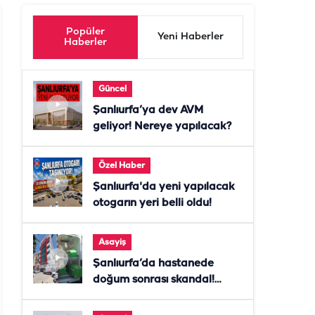
Popüler
Yeni Haberler
Haberler
Güncel
Şanlıurfa’ya dev AVM
geliyor! Nereye yapılacak?
Özel Haber
Şanlıurfa'da yeni yapılacak
otogarın yeri belli oldu!
Asayiş
Şanlıurfa’da hastanede
doğum sonrası skandal!
Anne öldü, doktor tutuklandı