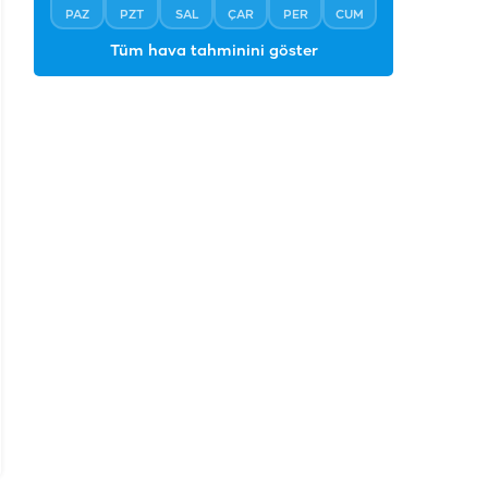
PAZ
PZT
SAL
ÇAR
PER
CUM
Tüm hava tahminini göster