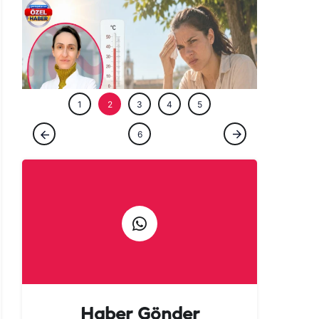
ÖZEL HABE
1
2
3
4
5
ÖZEL HABER
6
Şanlıurfa'da neden herkes bu kadar
sinirli? Arkasındaki sır perdesi aralandı!
Haber Gönder