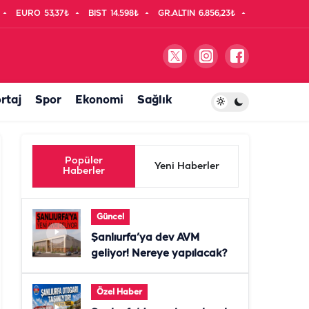
EURO
53,37₺
BIST
14.598₺
GR.ALTIN
6.856,23₺
rtaj
Spor
Ekonomi
Sağlık
Popüler
Yeni Haberler
Haberler
Güncel
Şanlıurfa’ya dev AVM
geliyor! Nereye yapılacak?
Özel Haber