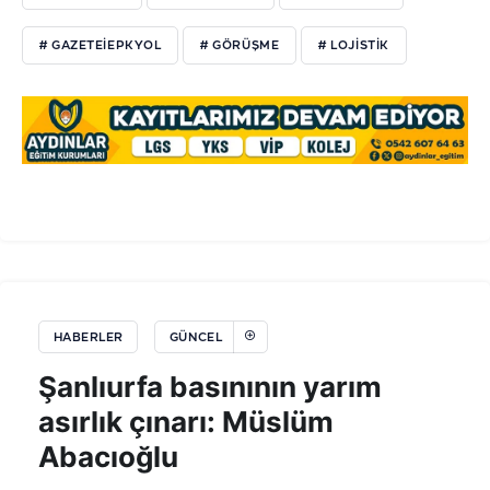
# GAZETEIEPKYOL
# GÖRÜŞME
# LOJISTIK
HABERLER
GÜNCEL
Şanlıurfa basınının yarım
asırlık çınarı: Müslüm
Abacıoğlu