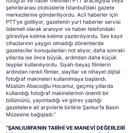
fotoğraf ve haber metinleri PTT aracılığıyla veya
şehirlerarası otobüslerle İstanbul’daki gazete
merkezlerine gönderiliyordu. Acil haberler için
PTT’ye gidiliyor, gazetenin yurt haberler servisi
ödemeli olarak aranıyor ve haber telefondaki
görevliye kelime kelime yazdırılıyordu. Ses kayıt
cihazlarının yaygın olmadığı dönemlerde
gazeteciler konuşulanları not alıyor, daha sonraki
yıllarda ise önce büyük, ardından daha küçük
teypler kullanılıyordu. Siyah-beyaz filmlerin
ardından renkli filmler, slaytlar ve nihayet dijital
fotoğraf makineleri kullanılmaya başlandı.
Müslüm Abacıoğlu Hocamız, geçmiş yıllarda
kullandığı fotoğraf makinelerinin önemli bir
bölümünü, yayımladığı ve görev yaptığı
gazetelere ait arşivlerle birlikte Şanlıurfa Basın
Müzesine bağışladı.”
“ŞANLIURFA’NIN TARİHİ VE MANEVİ DEĞERLERİ