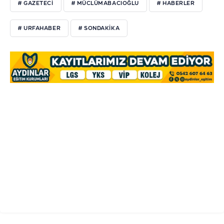
# GAZETECI
# MÜCLÜMABACIOĞLU
# HABERLER
# URFAHABER
# SONDAKIKA