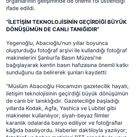
organlarının gelişiminde de önemli rol üstlendiği
ifade edildi.
“İLETİŞİM TEKNOLOJİSİNİN GEÇİRDİĞİ BÜYÜK
DÖNÜŞÜMÜN DE CANLI TANIĞIDIR”
Yegenoğlu, Abacıoğlu'nun yıllar boyunca
oluşturduğu fotoğraf arşivi ile kullandığı fotoğraf
makinelerini Şanlıurfa Basın Müzesi'ne
bağışlayarak kentin basın hafızasına önemli katkı
sunduğunu da belirerek şunları kaydetti:
“Müslüm Abacıoğlu Hocamızın gazetecilik hayatı,
iletişim teknolojisinin geçirdiği büyük dönüşümün
de canlı bir tanıklığıdır. Gazeteciliğe başladığı
yıllarda Kodak, Agfa, Yashica ve Lubitel gibi
makineler kullanılıyor; siyah-beyaz filmler
karanlık odalarda banyo ediliyor ve fotoğraflar
kâğıda basılıyordu. Haberler daktiloyla yazılıyor;