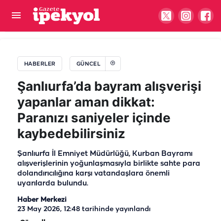
MHP lideri Bahçeli’den Demirtaş açıklaması:
Düzenli görüşür, hatırını sorarım
HABERLER
GÜNCEL
Şanlıurfa’da bayram alışverişi
yapanlar aman dikkat:
Paranızı saniyeler içinde
kaybedebilirsiniz
Şanlıurfa İl Emniyet Müdürlüğü, Kurban Bayramı
alışverişlerinin yoğunlaşmasıyla birlikte sahte para
dolandırıcılığına karşı vatandaşlara önemli
uyarılarda bulundu.
Haber Merkezi
23 May 2026, 12:48
tarihinde yayınlandı