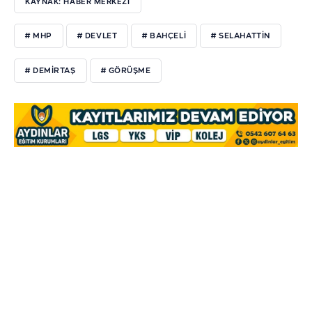
KAYNAK: HABER MERKEZİ
# MHP
# DEVLET
# BAHÇELİ
# SELAHATTİN
# DEMİRTAŞ
# GÖRÜŞME