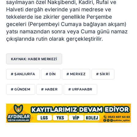
sayılmayan özel Nakşibendi, Kadiri, Rufai ve
Halveti dergâh evlerinde yani medrese ve
tekkelerde ise zikirler genellikle Perşembe
geceleri (Perşembeyi Cumaya bağlayan akşam)
yatsı namazından sonra veya Cuma günü namaz
çıkışlarında rutin olarak gerçekleştirilir.
KAYNAK: HABER MERKEZİ
# ŞANLIURFA
# DIN
# MERKEZ
# SIKRI
# GÜNDEM
# HABER
# URFAHABR