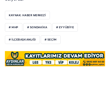
KAYNAK: HABER MERKEZI
# MHP
# SONDAKIKA
# EYYÜBIYE
# ILÇEBAŞKANLIĞI
# SEÇIM