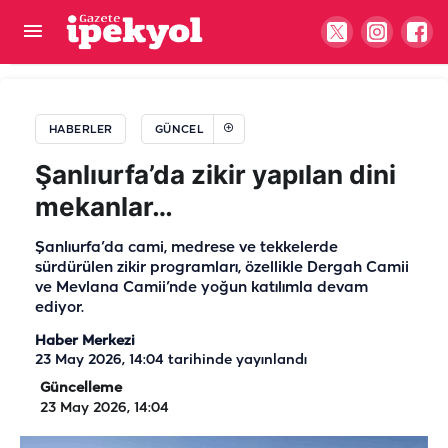
MHP Eyyübiye’de kongre heyecanı tamamlandı:
Yeni başkan belli oldu
HABERLER
GÜNCEL
Şanlıurfa’da zikir yapılan dini
mekanlar…
Şanlıurfa’da cami, medrese ve tekkelerde
sürdürülen zikir programları, özellikle Dergah Camii
ve Mevlana Camii’nde yoğun katılımla devam
ediyor.
Haber Merkezi
23 May 2026, 14:04
tarihinde yayınlandı
Güncelleme
23 May 2026, 14:04