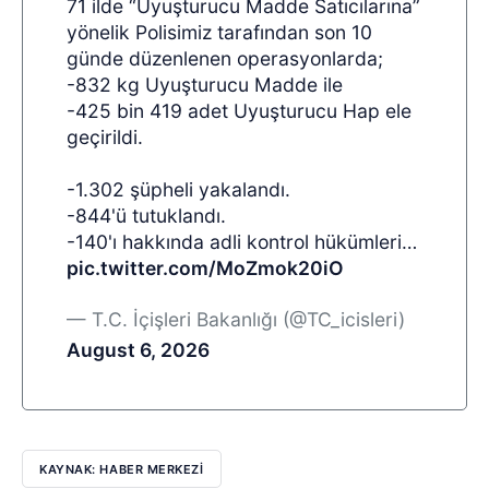
71 ilde “Uyuşturucu Madde Satıcılarına”
yönelik Polisimiz tarafından son 10
günde düzenlenen operasyonlarda;
-832 kg Uyuşturucu Madde ile
-425 bin 419 adet Uyuşturucu Hap ele
geçirildi.
-1.302 şüpheli yakalandı.
-844'ü tutuklandı.
-140'ı hakkında adli kontrol hükümleri…
pic.twitter.com/MoZmok20iO
— T.C. İçişleri Bakanlığı (@TC_icisleri)
August 6, 2026
KAYNAK: HABER MERKEZI