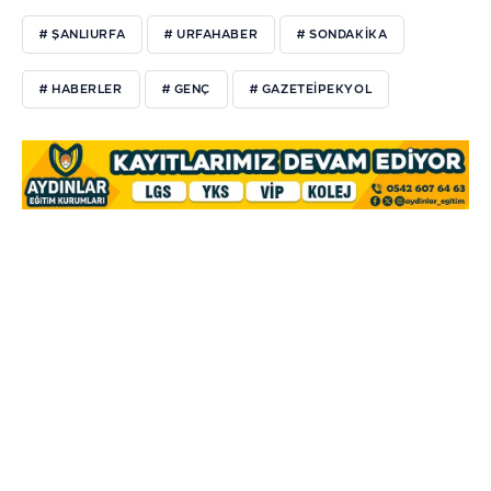
# ŞANLIURFA
# URFAHABER
# SONDAKIKA
# HABERLER
# GENÇ
# GAZETEIPEKYOL