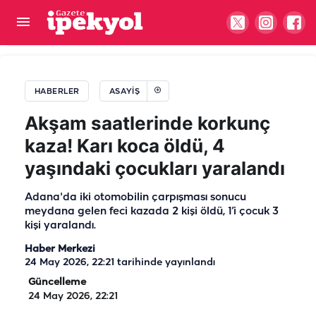
Bu kez Şanlıurfa değil, Malatya! Tartışma traktörlü
kavgaya dönüştü
HABERLER
ASAYIŞ
Akşam saatlerinde korkunç
kaza! Karı koca öldü, 4
yaşındaki çocukları yaralandı
Adana'da iki otomobilin çarpışması sonucu
meydana gelen feci kazada 2 kişi öldü, 1’i çocuk 3
kişi yaralandı.
Haber Merkezi
24 May 2026, 22:21
tarihinde yayınlandı
Güncelleme
24 May 2026, 22:21