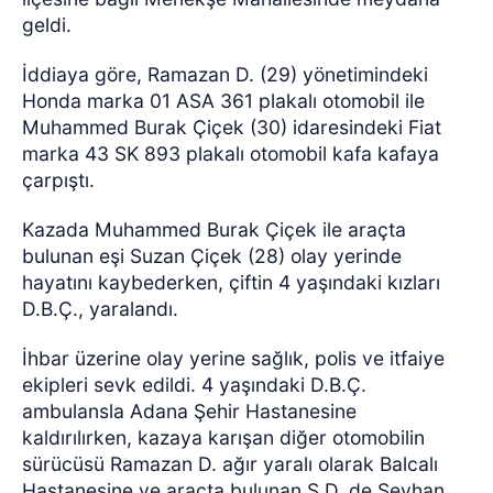
geldi.
İddiaya göre, Ramazan D. (29) yönetimindeki
Honda marka 01 ASA 361 plakalı otomobil ile
Muhammed Burak Çiçek (30) idaresindeki Fiat
marka 43 SK 893 plakalı otomobil kafa kafaya
çarpıştı.
Kazada Muhammed Burak Çiçek ile araçta
bulunan eşi Suzan Çiçek (28) olay yerinde
hayatını kaybederken, çiftin 4 yaşındaki kızları
D.B.Ç., yaralandı.
İhbar üzerine olay yerine sağlık, polis ve itfaiye
ekipleri sevk edildi. 4 yaşındaki D.B.Ç.
ambulansla Adana Şehir Hastanesine
kaldırılırken, kazaya karışan diğer otomobilin
sürücüsü Ramazan D. ağır yaralı olarak Balcalı
Hastanesine ve araçta bulunan S.D. de Seyhan