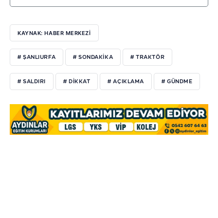
KAYNAK: HABER MERKEZİ
# ŞANLIURFA
# SONDAKIKA
# TRAKTÖR
# SALDIRI
# DIKKAT
# AÇIKLAMA
# GÜNDME