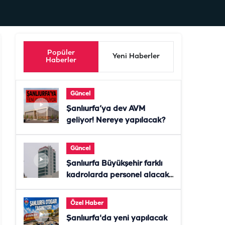
Popüler
Yeni Haberler
Haberler
Güncel
Şanlıurfa’ya dev AVM
geliyor! Nereye yapılacak?
Güncel
Şanlıurfa Büyükşehir farklı
kadrolarda personel alacak!
Başvurular başladı
Özel Haber
Şanlıurfa'da yeni yapılacak