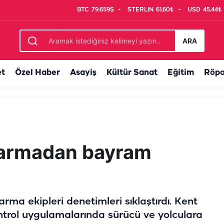
BTC
79.659$
STERLIN
61,60₺
USD
45,44₺
u: Su parkına çevirdiler
ARA
et
Özel Haber
Asayiş
Kültür Sanat
Eğitim
Röpo
ndarmadan bayram
ma ekipleri denetimleri sıklaştırdı. Kent
ontrol uygulamalarında sürücü ve yolculara