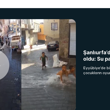
Şanlıurfa’
oldu: Su p
Eyyübiye’de bi
çocukların oyu