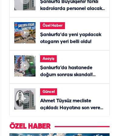
Şanlıurfa Büyükşehir farklı
kadrolarda personel alacak!
Başvurular başladı
Özel Haber
Şanlıurfa'da yeni yapılacak
otogarın yeri belli oldu!
Asayiş
Şanlıurfa’da hastanede
doğum sonrası skandal!
Anne öldü, doktor tutuklandı
Güncel
Ahmet Tüysüz mecliste
açıkladı: Hayatına son veren
daire başkanı "İsteselerdi
ölmezdim" notunu bıraktı
ÖZEL HABER