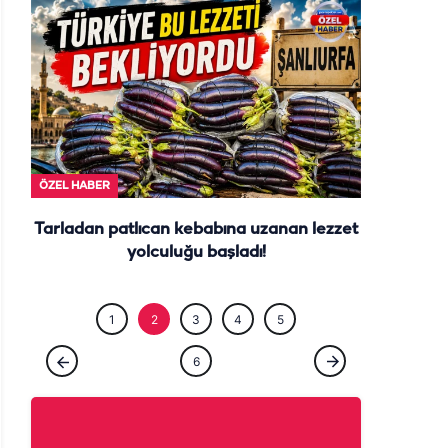
ÖZEL HABE
ÖZEL HABER
Tarladan patlıcan kebabına uzanan lezzet
yolculuğu başladı!
1
2
3
4
5
6