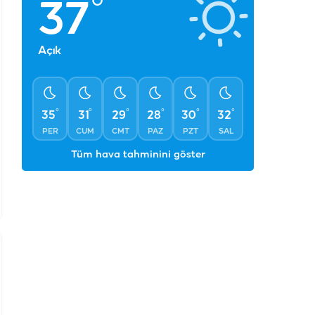
°
37
Açık
°
°
°
°
°
°
35
31
29
28
30
32
PER
CUM
CMT
PAZ
PZT
SAL
Tüm hava tahminini göster