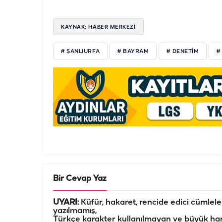
KAYNAK: HABER MERKEZİ
# ŞANLIURFA
# BAYRAM
# DENETIM
#
Bir Cevap Yaz
UYARI:
Küfür, hakaret, rencide edici cümleler 
yazılmamış,
Türkçe karakter kullanılmayan ve büyük har