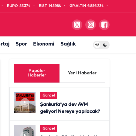
EURO
53,37₺
BIST
14.598₺
GR.ALTIN
6.856,23₺
rtaj
Spor
Ekonomi
Sağlık
Popüler
Yeni Haberler
Haberler
Güncel
Şanlıurfa’ya dev AVM
geliyor! Nereye yapılacak?
Güncel