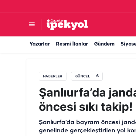
Şanlıurfa’da su kaçağı çocukların eğlencesi old
Yazarlar
Resmi İlanlar
Gündem
Siyas
HABERLER
GÜNCEL
Şanlıurfa’da ja
öncesi sıkı takip!
Şanlıurfa’da bayram öncesi jandar
genelinde gerçekleştirilen yol k