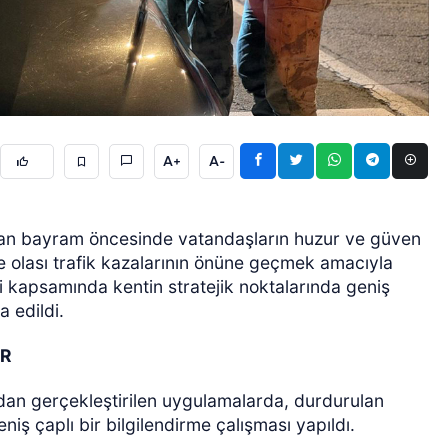
A+
A-
ÖZEL HABER
aşan bayram öncesinde vatandaşların huzur ve güven
e olası trafik kazalarının önüne geçmek amacıyla
eri kapsamında kentin stratejik noktalarında geniş
a edildi.
AR
ndan gerçekleştirilen uygulamalarda, durdurulan
iş çaplı bir bilgilendirme çalışması yapıldı.