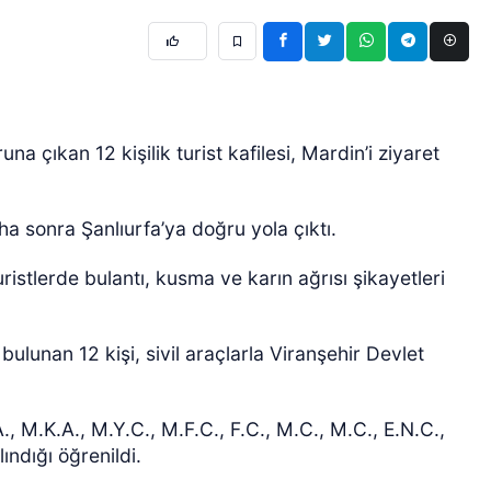
a çıkan 12 kişilik turist kafilesi, Mardin’i ziyaret
a sonra Şanlıurfa’ya doğru yola çıktı.
turistlerde bulantı, kusma ve karın ağrısı şikayetleri
bulunan 12 kişi, sivil araçlarla Viranşehir Devlet
., M.K.A., M.Y.C., M.F.C., F.C., M.C., M.C., E.N.C.,
ındığı öğrenildi.