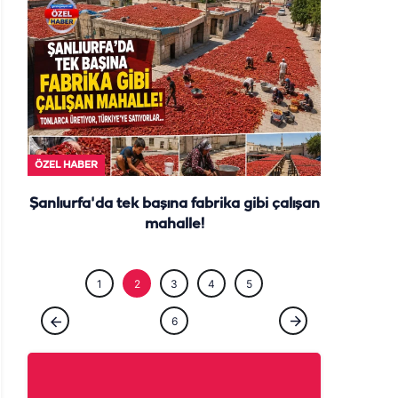
GÜNCEL
ÖZEL HABER
Şanlıurfa'da tek başına fabrika gibi çalışan
mahalle!
1
2
3
4
5
6