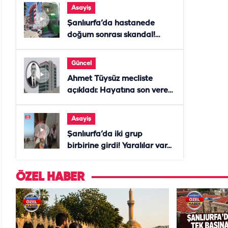
Asayiş
Şanlıurfa’da hastanede
doğum sonrası skandal!
Anne öldü, doktor tutuklandı
Güncel
Ahmet Tüysüz mecliste
açıkladı: Hayatına son veren
daire başkanı "İsteselerdi
ölmezdim" notunu bıraktı
Asayiş
Şanlıurfa’da iki grup
birbirine girdi! Yaralılar var...
ÖZEL HABER