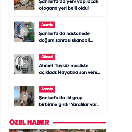
Şanlıurfa'da yeni yapılacak
otogarın yeri belli oldu!
Asayiş
Şanlıurfa’da hastanede
doğum sonrası skandal!
Anne öldü, doktor tutuklandı
Güncel
Ahmet Tüysüz mecliste
açıkladı: Hayatına son veren
daire başkanı "İsteselerdi
ölmezdim" notunu bıraktı
Asayiş
Şanlıurfa’da iki grup
birbirine girdi! Yaralılar var...
ÖZEL HABER