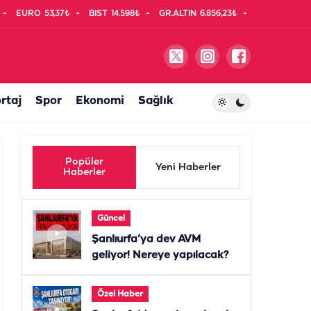
EURO
53,37₺
BIST
14.598₺
GR.ALTIN
6.856,23₺
rtaj
Spor
Ekonomi
Sağlık
Popüler
Yeni Haberler
Haberler
Güncel
Şanlıurfa’ya dev AVM
geliyor! Nereye yapılacak?
Özel Haber