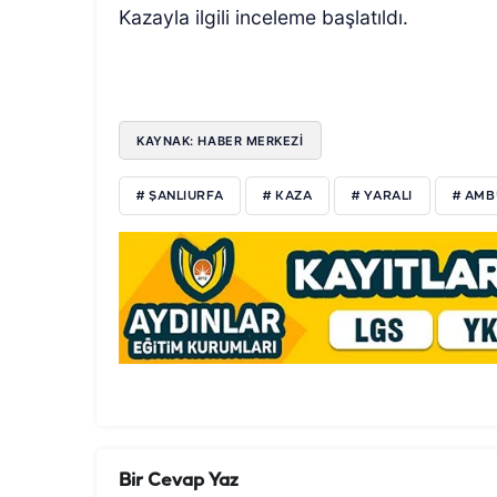
Kazayla ilgili inceleme başlatıldı.
KAYNAK: HABER MERKEZİ
# ŞANLIURFA
# KAZA
# YARALI
# AMB
Bir Cevap Yaz