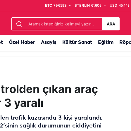
BTC
79.659$
STERLIN
61,60₺
USD
45,44₺
 tedavi altına alındı
ARA
et
Özel Haber
Asayiş
Kültür Sanat
Eğitim
Röpo
trolden çıkan araç
r 3 yaralı
en trafik kazasında 3 kişi yaralandı.
 2’sinin sağlık durumunun ciddiyetini