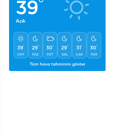
°
39
Açık
°
°
°
°
°
°
39
29
30
29
31
30
CMT
PAZ
PZT
SAL
ÇAR
PER
Tüm hava tahminini göster