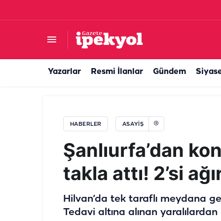
Tur gezisi hastanede bitti: 12 turist Şanlıurfa’da
Yazarlar
Resmi İlanlar
Gündem
Siyas
HABERLER
ASAYIŞ
Şanlıurfa’dan kon
takla attı! 2’si ağı
Hilvan’da tek taraflı meydana gel
Tedavi altına alınan yaralılardan