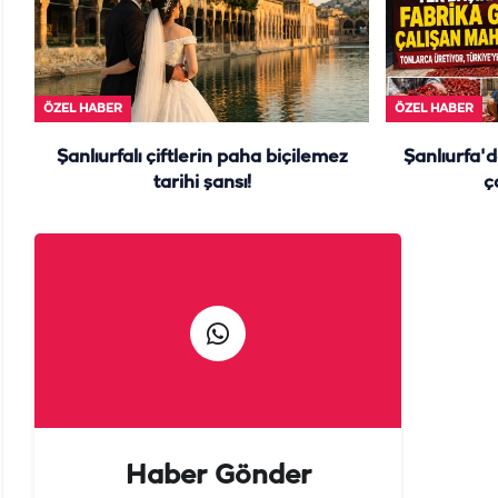
ÖZEL HABER
ÖZEL HABER
Şanlıurfalı çiftlerin paha biçilemez
Şanlıurfa'd
tarihi şansı!
ç
Haber Gönder