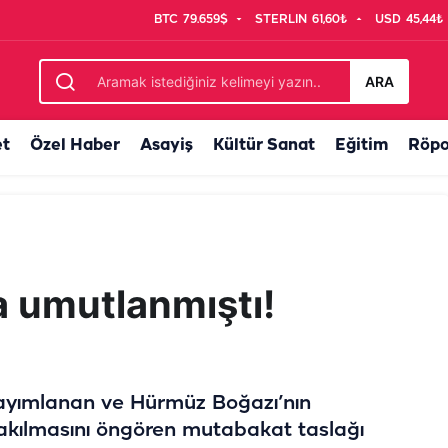
BTC
79.659$
STERLIN
61,60₺
USD
45,44₺
 "Ekinler kuruma noktasına geldi"
ARA
et
Özel Haber
Asayiş
Kültür Sanat
Eğitim
Röpo
a umutlanmıştı!
ayımlanan ve Hürmüz Boğazı’nın
rakılmasını öngören mutabakat taslağı