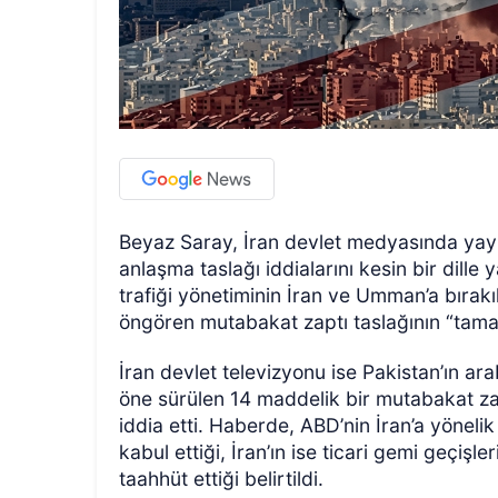
Beyaz Saray, İran devlet medyasında yay
anlaşma taslağı iddialarını kesin bir dill
trafiği yönetiminin İran ve Umman’a bırakı
öngören mutabakat zaptı taslağının “tam
İran devlet televizyonu ise Pakistan’ın ar
öne sürülen 14 maddelik bir mutabakat zap
iddia etti. Haberde, ABD’nin İran’a yönel
kabul ettiği, İran’ın ise ticari gemi geçiş
taahhüt ettiği belirtildi.