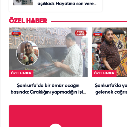
açıkladı: Hayatına son veren
daire başkanı "İsteselerdi
ölmezdim" notunu bıraktı
ÖZEL HABER
ÖZEL HABER
ÖZEL HABER
Şanlıurfa'da bir ömür ocağın
Şanlıurfa’da ya
başında: Çıraklığını yapmadığın işin
gelenek çağrıs
ustalığını yapamazsın