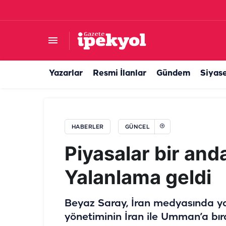
Şanlıurfa'da su kesintisi çiftçiyi isyan ettirdi!
Yazarlar
Resmi İlanlar
Gündem
Siyas
HABERLER
GÜNCEL
Piyasalar bir and
Yalanlama geldi
Beyaz Saray, İran medyasında y
yönetiminin İran ile Umman’a bı