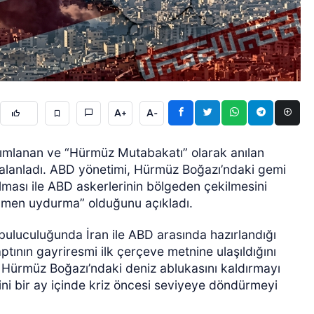
A+
A-
GÜNCEL
ımlanan ve “Hürmüz Mutabakatı” olarak anılan
e yalanladı. ABD yönetimi, Hürmüz Boğazı’ndaki gemi
lması ile ABD askerlerinin bölgeden çekilmesini
amen uydurma” olduğunu açıkladı.
abuluculuğunda İran ile ABD arasında hazırlandığı
tının gayriresmi ilk çerçeve metnine ulaşıldığını
ik Hürmüz Boğazı’ndaki deniz ablukasını kaldırmayı
lerini bir ay içinde kriz öncesi seviyeye döndürmeyi