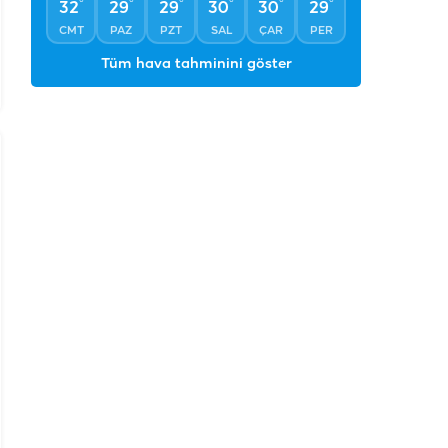
°
31
Açık
°
°
°
°
°
°
32
29
29
30
30
29
CMT
PAZ
PZT
SAL
ÇAR
PER
Tüm hava tahminini göster