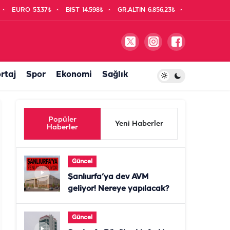
EURO
53,37₺
BIST
14.598₺
GR.ALTIN
6.856,23₺
rtaj
Spor
Ekonomi
Sağlık
Popüler
Yeni Haberler
Haberler
Güncel
Şanlıurfa’ya dev AVM
geliyor! Nereye yapılacak?
Güncel