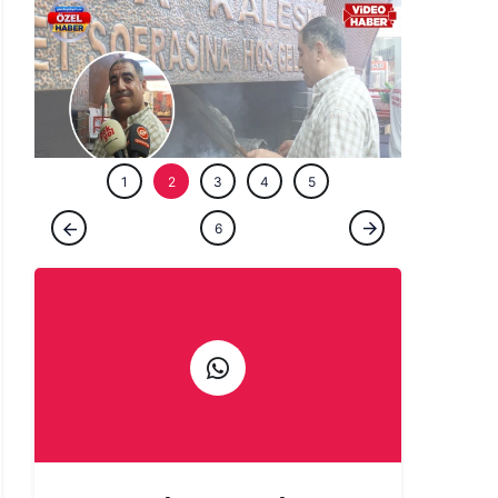
ÖZEL HABE
ÖZEL HABER
Şanlıurfa'da bir ömür ocağın başında:
Çıraklığını yapmadığın işin ustalığını
yapamazsın
1
2
3
4
5
6