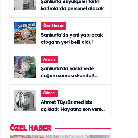
Şanlıurfa Büyükşehir farklı
kadrolarda personel alacak!
Başvurular başladı
Özel Haber
Şanlıurfa'da yeni yapılacak
otogarın yeri belli oldu!
Asayiş
Şanlıurfa’da hastanede
doğum sonrası skandal!
Anne öldü, doktor tutuklandı
Güncel
Ahmet Tüysüz mecliste
açıkladı: Hayatına son veren
daire başkanı "İsteselerdi
ölmezdim" notunu bıraktı
ÖZEL HABER