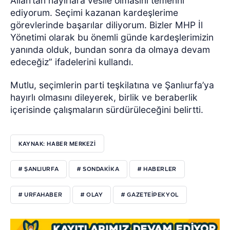
Allah’tan hayırlara vesile olmasını temenni
ediyorum. Seçimi kazanan kardeşlerime
görevlerinde başarılar diliyorum. Bizler MHP İl
Yönetimi olarak bu önemli günde kardeşlerimizin
yanında olduk, bundan sonra da olmaya devam
edeceğiz” ifadelerini kullandı.
Mutlu, seçimlerin parti teşkilatına ve Şanlıurfa’ya
hayırlı olmasını dileyerek, birlik ve beraberlik
içerisinde çalışmaların sürdürüleceğini belirtti.
KAYNAK: HABER MERKEZI
# ŞANLIURFA
# SONDAKIKA
# HABERLER
# URFAHABER
# OLAY
# GAZETEIPEKYOL