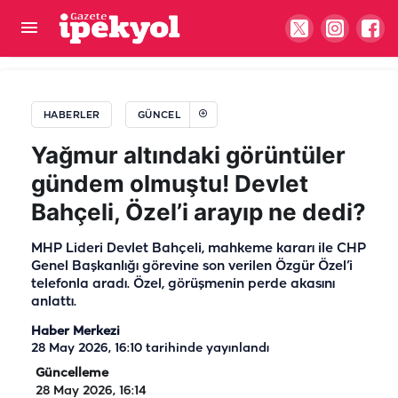
Gölge bile fayda etmiyor! Urfalıların sıcakla
imtihanında son nokta...
HABERLER
GÜNCEL
Yağmur altındaki görüntüler
gündem olmuştu! Devlet
Bahçeli, Özel’i arayıp ne dedi?
MHP Lideri Devlet Bahçeli, mahkeme kararı ile CHP
Genel Başkanlığı görevine son verilen Özgür Özel’i
telefonla aradı. Özel, görüşmenin perde akasını
anlattı.
Haber Merkezi
28 May 2026, 16:10
tarihinde yayınlandı
Güncelleme
28 May 2026, 16:14