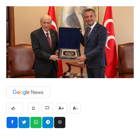
A+
A-