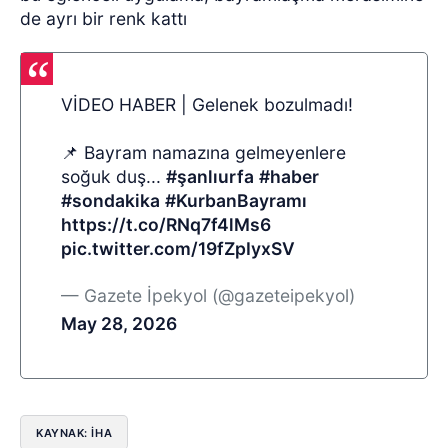
de ayrı bir renk kattı
VİDEO HABER | Gelenek bozulmadı!
📌 Bayram namazına gelmeyenlere
soğuk duş...
#şanlıurfa
#haber
#sondakika
#KurbanBayramı
https://t.co/RNq7f4lMs6
pic.twitter.com/19fZpIyxSV
— Gazete İpekyol (@gazeteipekyol)
May 28, 2026
KAYNAK: İHA