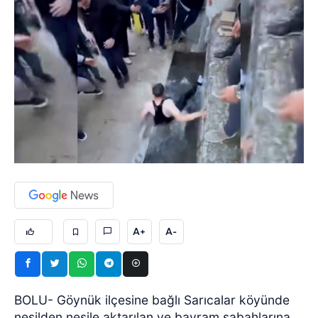
A+
A-
BOLU- Göynük ilçesine bağlı Sarıcalar köyünde
nesilden nesile aktarılan ve bayram sabahlarına