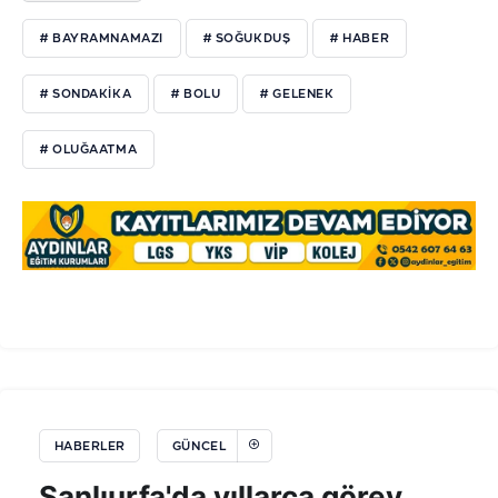
# BAYRAMNAMAZI
# SOĞUKDUŞ
# HABER
# SONDAKİKA
# BOLU
# GELENEK
# OLUĞAATMA
HABERLER
GÜNCEL
Şanlıurfa'da yıllarca görev