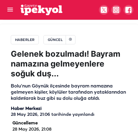
Şanlıurfa'da yıllarca görev yapmıştı: Doktorun
diploması iptal edildi
HABERLER
GÜNCEL
Gelenek bozulmadı! Bayram
namazına gelmeyenlere
soğuk duş...
Bolu'nun Göynük ilçesinde bayram namazına
gelmeyen kişiler, köylüler tarafından yataklarından
kaldırılarak buz gibi su dolu oluğa atıldı.
Haber Merkezi
28 May 2026, 21:06
tarihinde yayınlandı
Güncelleme
28 May 2026, 21:08